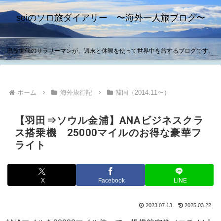
seiのソロ旅ダイアリー 〜海外一人旅ブログ〜
現役世代のサラリーマンが、週末と休暇を使って世界中を旅するブログです。
ホーム
海外旅行記
韓国（2014.11〜）
【羽田⇒ソウル金浦】ANAビジネスクラ
ス搭乗機 25000マイルのお得な豪華フ
ライト
X
Facebook
LINE
2023.07.13
2025.03.22