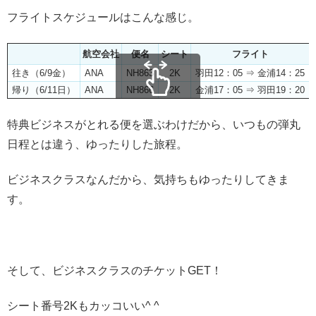
フライトスケジュールはこんな感じ。
航空会社
便名
シート
フライト
往き（6/9金）
ANA
NH863
2K
羽田12：05 ⇒ 金浦14：25
帰り（6/11日）
ANA
NH866
2K
金浦17：05 ⇒ 羽田19：20
スクロールできます
特典ビジネスがとれる便を選ぶわけだから、いつもの弾丸
日程とは違う、ゆったりした旅程。
ビジネスクラスなんだから、気持ちもゆったりしてきま
す。
そして、ビジネスクラスのチケットGET！
シート番号2Kもカッコいい^ ^