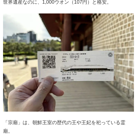
世界遺産なのに、1,000ウオン（107円）と格安。
「宗廟」は、朝鮮王室の歴代の王や王妃を祀っている霊
廟。