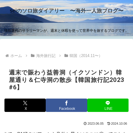
seiのソロ旅ダイアリー 〜海外一人旅ブログ〜
現役世代のサラリーマンが、週末と休暇を使って世界中を旅するブログです。
ホーム
海外旅行記
韓国（2014.11〜）
週末で賑わう益善洞（イクソンドン）韓
屋通り＆仁寺洞の散歩【韓国旅行記2023
#6】
X
Facebook
LINE
2023.06.05
2024.10.06