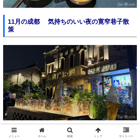
11月の成都 気持ちのいい夜の寛窄巷子散
策
さて、ほてった身体を冷気が冷ましてくれる気持ちいい散
メニュー
ホーム
検索
トップ
サイドバー