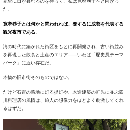
完全に日が暮れるのを待って、私は寛窄巷子へと向かっ
た。
寛窄巷子とは何かと問われれば、要するに成都を代表する
観光夜市である。
清の時代に築かれた街区をもとに再開発され、古い街並み
を再現した飲食と土産のエリア――いわば「歴史風テーマ
パーク」に近い存在だ。
本物の旧市街そのものではない。
だけど石畳の路地に灯る提灯や、木造建築の軒先に並ぶ四
川料理店の風情は、旅人の想像力をほどよく刺激してくれ
るはずだ。