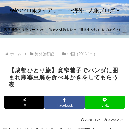
seiのソロ旅ダイアリー 〜海外一人旅ブログ〜
現役世代のサラリーマンが、週末と休暇を使って世界中を旅するブログです。
ホーム
海外旅行記
中国（2016.1〜）
【成都ひとり旅】寛窄巷子でパンダに囲
まれ麻婆豆腐を食べ耳かきをしてもらう
夜
X
Facebook
LINE
2026.01.28
2026.02.22