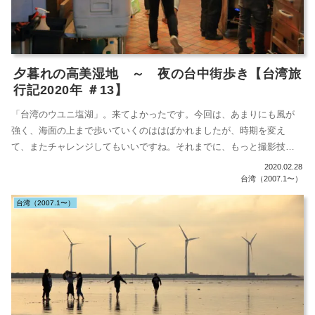
夕暮れの高美湿地 ～ 夜の台中街歩き【台湾旅
行記2020年 ＃13】
「台湾のウユニ塩湖」。来てよかったです。今回は、あまりにも風が
強く、海面の上まで歩いていくのははばかれましたが、時期を変え
て、またチャレンジしてもいいですね。それまでに、もっと撮影技術
を磨いておかない...
2020.02.28
台湾（2007.1〜）
台湾（2007.1〜）