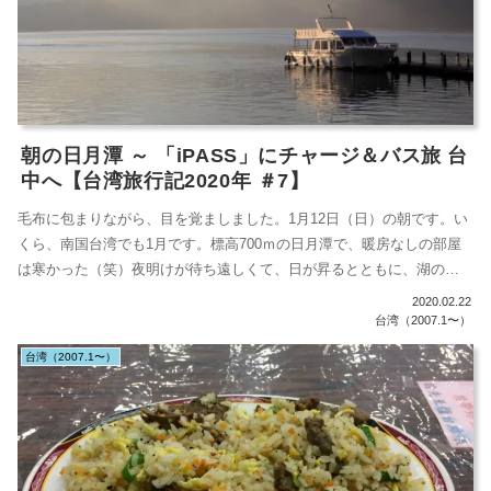
朝の日月潭 ～ 「iPASS」にチャージ＆バス旅 台
中へ【台湾旅行記2020年 ＃7】
毛布に包まりながら、目を覚ましました。1月12日（日）の朝です。い
くら、南国台湾でも1月です。標高700ｍの日月潭で、暖房なしの部屋
は寒かった（笑）夜明けが待ち遠しくて、日が昇るとともに、湖の散
策に出...
2020.02.22
台湾（2007.1〜）
台湾（2007.1〜）