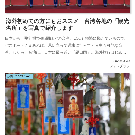
海外初めての方にもおススメ 台湾各地の「観光
名所」を写真で紹介します
日本から、飛行機で4時間ほどの台湾。LCCも頻繁に飛んでいるので、
パスポートさえあれば、思い立って週末に行ってくる事も可能な台
湾。しかも、台湾は、日本に最も近い「親日国」。海外旅行はじめ
て、みたいな人...
2020.03.30
フォトグラフ
台湾（2007.1〜）