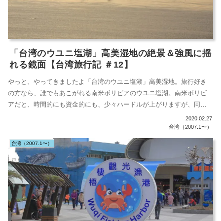
「台湾のウユニ塩湖」高美湿地の絶景＆強風に揺
れる鏡面【台湾旅行記 ＃12】
やっと、やってきましたよ「台湾のウユニ塩湖」高美湿地。旅行好き
の方なら、誰でもあこがれる南米ボリビアのウユニ塩湖。南米ボリビ
アだと、時間的にも資金的にも、少々ハードルが上がりますが、同じ
光景を台中で見...
2020.02.27
台湾（2007.1〜）
台湾（2007.1〜）