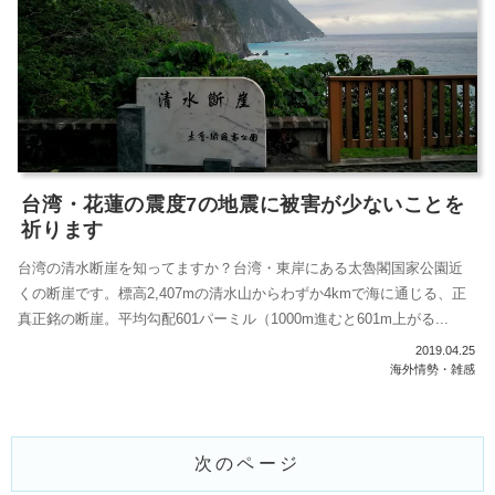
台湾・花蓮の震度7の地震に被害が少ないことを
祈ります
台湾の清水断崖を知ってますか？台湾・東岸にある太魯閣国家公園近
くの断崖です。標高2,407mの清水山からわずか4kmで海に通じる、正
真正銘の断崖。平均勾配601パーミル（1000m進むと601m上がる...
2019.04.25
海外情勢・雑感
次のページ