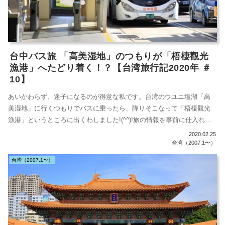
台中バス旅 「高美湿地」のつもりが「梧棲觀光
漁港」へたどり着く！？【台湾旅行記2020年 ＃
10】
あいかわらず、迷子になるのが得意な私です。台湾のウユニ塩湖「高
美湿地」に行くつもりでバスに乗ったら、降りそこなって「梧棲觀光
漁港」というところに出くわしました!(^^)!旅の情報を事前に仕入れる
のを、...
2020.02.25
台湾（2007.1〜）
台湾（2007.1〜）