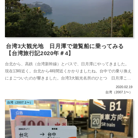
台湾3大観光地 日月潭で遊覧船に乗ってみる
【台湾旅行記2020年＃4】
台北から、高鉄（台湾新幹線）とバスで、日月潭にやってきました。
現在13時近く。台北から4時間近くかかりましたね。台中での乗り換え
にまごついたのが響きました。台湾3大観光名所のひとつ 日月潭ここ
が、台湾...
2020.02.19
台湾（2007.1〜）
台湾（2007.1〜）