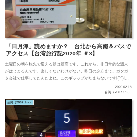
「日月潭」読めますか？ 台北から高鐵＆バスで
アクセス【台湾旅行記2020年 ＃3】
土曜日の朝を旅先で迎える朝は最高です。これから、非日常的な週末
がはじまるんです。楽しくないわけがない。昨日の夕方まで、ガタガ
タ会社で仕事してたんだよね。このギャップがたまらないです!(^^)!台
湾を代...
2020.02.18
台湾（2007.1〜）
台湾（2007.1〜）