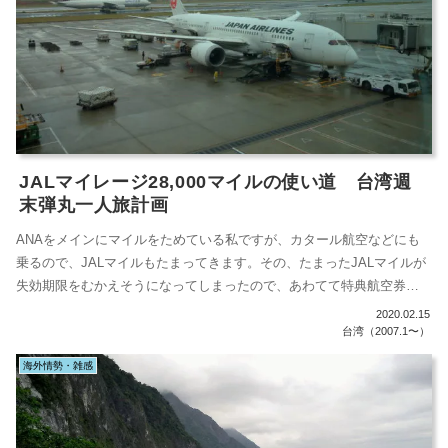
JALマイレージ28,000マイルの使い道 台湾週
末弾丸一人旅計画
ANAをメインにマイルをためている私ですが、カタール航空などにも
乗るので、JALマイルもたまってきます。その、たまったJALマイルが
失効期限をむかえそうになってしまったので、あわてて特典航空券に
かえま...
2020.02.15
台湾（2007.1〜）
海外情勢・雑感