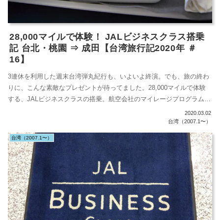
28,000マイルで体験！ JALビジネスクラス搭乗
記 台北・桃園 ⇒ 成田【台湾旅行記2020年 ＃
16】
3連休を利用した週末台湾弾丸紀行も、いよいよ終演。でも、旅の終わ
りに、こんな素敵なプレゼントが待ってました。28,000マイルで体験
する、JALビジネスクラスの搭乗。航空会社のマイレージプログラム
は、...
2020.03.02
台湾（2007.1〜）
台湾（2007.1〜）