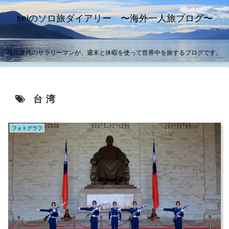
seiのソロ旅ダイアリー 〜海外一人旅ブログ〜
現役世代のサラリーマンが、週末と休暇を使って世界中を旅するブログです。
台湾
フォトグラフ