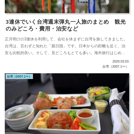
3連休でいく台湾週末弾丸一人旅のまとめ 観光
のみどころ・費用・治安など
正月明けの3連休を利用して、会社を休まずに台湾を旅してきました。
台湾は、言わずと知れた「親日国」です。日本からの距離も近く、治
安も比較的良い。そして、見どころもとても多い。海外旅行はじめ
て、みたいな人...
2020.03.03
台湾（2007.1〜）
台湾（2007.1〜）