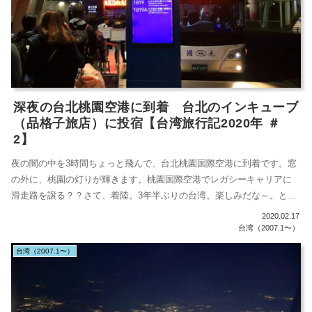
深夜の台北桃園空港に到着 台北のインキューブ
（品格子旅店）に投宿【台湾旅行記2020年 ＃
2】
夜の闇の中を3時間ちょっと飛んで、台北桃園国際空港に到着です。窓
の外に、桃園の灯りが輝きます。桃園国際空港でレガシーキャリアに
滑走路を譲る？？さて、着陸。3年半ぶりの台湾。楽しみだな～。とこ
ろが、着陸...
2020.02.17
台湾（2007.1〜）
台湾（2007.1〜）