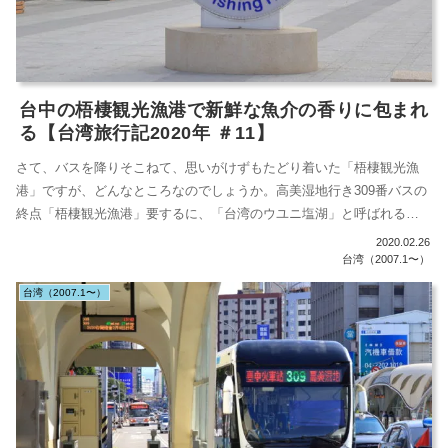
台中の梧棲観光漁港で新鮮な魚介の香りに包まれ
る【台湾旅行記2020年 ＃11】
さて、バスを降りそこねて、思いがけずもたどり着いた「梧棲観光漁
港」ですが、どんなところなのでしょうか。高美湿地行き309番バスの
終点「梧棲観光漁港」要するに、「台湾のウユニ塩湖」と呼ばれる
「高美湿地」...
2020.02.26
台湾（2007.1〜）
台湾（2007.1〜）