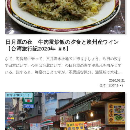
日月潭の夜 牛肉蚕炒飯の夕食と澳州産ワイン
【台湾旅行記2020年 ＃6】
さて、遊覧船に乗って、日月潭水社地区に帰りましょう。昨日の夜ま
で日本にいて、今朝は台北にいて、今日月潭の湖で夕暮れを向かえて
いる。旅すると、毎度のことですが、不思議な気分。遊覧船で水社地
区へ埠頭前の広...
2020.02.21
台湾（2007.1〜）
台湾（2007.1〜）