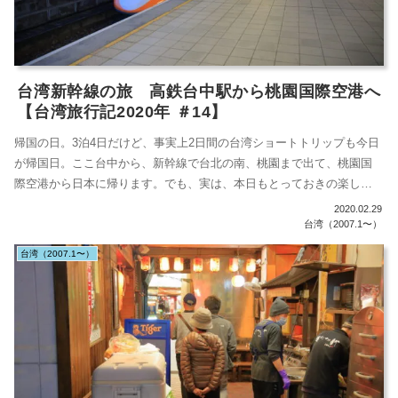
台湾新幹線の旅 高鉄台中駅から桃園国際空港へ
【台湾旅行記2020年 ＃14】
帰国の日。3泊4日だけど、事実上2日間の台湾ショートトリップも今日
が帰国日。ここ台中から、新幹線で台北の南、桃園まで出て、桃園国
際空港から日本に帰ります。でも、実は、本日もとっておきの楽しみ
があります...
2020.02.29
台湾（2007.1〜）
台湾（2007.1〜）