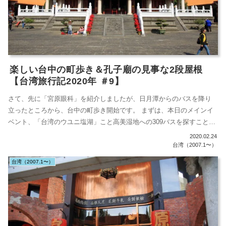
楽しい台中の町歩き＆孔子廟の見事な2段屋根
【台湾旅行記2020年 ＃9】
さて、先に「宮原眼科」を紹介しましたが、日月潭からのバスを降り
立ったところから、台中の町歩き開始です。 まずは、本日のメインイ
ベント、「台湾のウユニ塩湖」こと高美湿地への309バスを探すこと。
ない・・...
2020.02.24
台湾（2007.1〜）
台湾（2007.1〜）