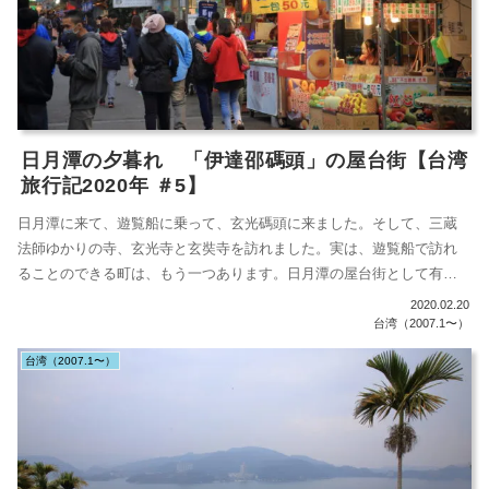
日月潭の夕暮れ 「伊達邵碼頭」の屋台街【台湾
旅行記2020年 ＃5】
日月潭に来て、遊覧船に乗って、玄光碼頭に来ました。そして、三蔵
法師ゆかりの寺、玄光寺と玄奘寺を訪れました。実は、遊覧船で訪れ
ることのできる町は、もう一つあります。日月潭の屋台街として有名
な「伊達邵碼頭...
2020.02.20
台湾（2007.1〜）
台湾（2007.1〜）