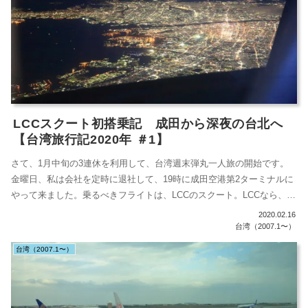
LCCスクート初搭乗記 成田から深夜の台北へ
【台湾旅行記2020年 ＃1】
さて、1月中旬の3連休を利用して、台湾週末弾丸一人旅の開始です。
金曜日、私は会社を定時に退社して、19時に成田空港第2ターミナルに
やって来ました。乗るべきフライトは、LCCのスクート。LCCなら、第
3...
2020.02.16
台湾（2007.1〜）
台湾（2007.1〜）