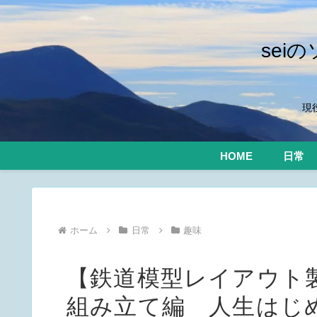
se
現
HOME
日常
ホーム
日常
趣味
【鉄道模型レイアウト
組み立て編 人生はじめ