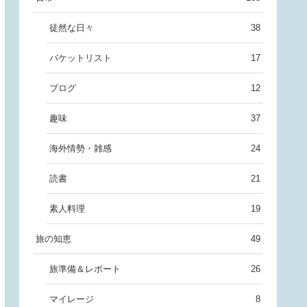
徒然な日々
38
バケットリスト
17
ブログ
12
趣味
37
海外情勢・雑感
24
読書
21
素人料理
19
旅の知恵
49
旅準備＆レポート
26
マイレージ
8