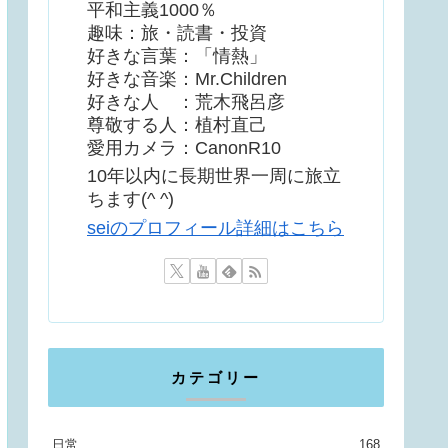
平和主義1000％
趣味：旅・読書・投資
好きな言葉：「情熱」
好きな音楽：Mr.Children
好きな人 ：荒木飛呂彦
尊敬する人：植村直己
愛用カメラ：CanonR10
10年以内に長期世界一周に旅立
ちます(^ ^)
seiのプロフィール詳細はこちら
カテゴリー
日常
168