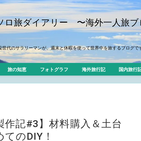
iのソロ旅ダイアリー 〜海外一人旅ブ
役世代のサラリーマンが、週末と休暇を使って世界中を旅するブログで
旅の知恵
フォトグラフ
海外旅行記
国内旅行
製作記#3】材料購入＆土台
てのDIY！