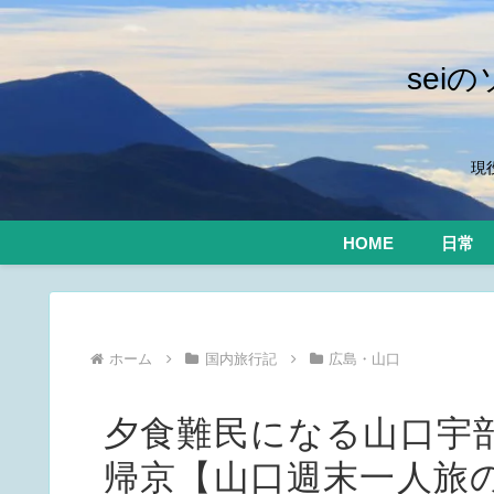
se
現
HOME
日常
ホーム
国内旅行記
広島・山口
夕食難民になる山口宇
帰京【山口週末一人旅