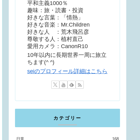
平和主義1000％
趣味：旅・読書・投資
好きな言葉：「情熱」
好きな音楽：Mr.Children
好きな人 ：荒木飛呂彦
尊敬する人：植村直己
愛用カメラ：CanonR10
10年以内に長期世界一周に旅立
ちます(^ ^)
seiのプロフィール詳細はこちら
カテゴリー
日常
168