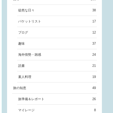
徒然な日々
38
バケットリスト
17
ブログ
12
趣味
37
海外情勢・雑感
24
読書
21
素人料理
19
旅の知恵
49
旅準備＆レポート
26
マイレージ
8