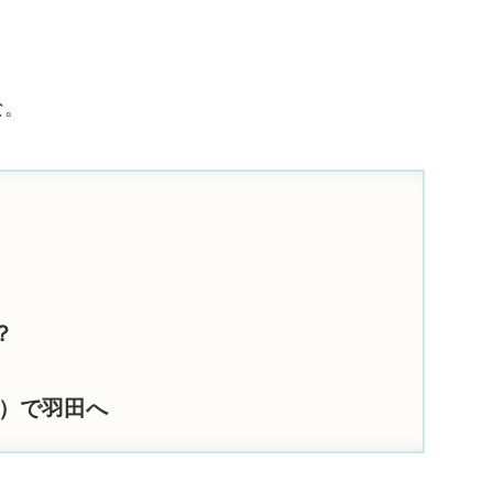
な。
？
ー）で羽田へ