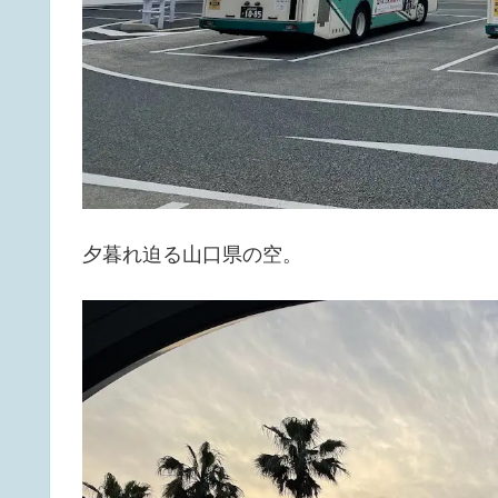
夕暮れ迫る山口県の空。