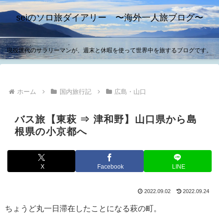
seiのソロ旅ダイアリー 〜海外一人旅ブログ〜
現役世代のサラリーマンが、週末と休暇を使って世界中を旅するブログです。
ホーム
国内旅行記
広島・山口
バス旅【東萩 ⇒ 津和野】山口県から島
根県の小京都へ
X
Facebook
LINE
2022.09.02
2022.09.24
ちょうど丸一日滞在したことになる萩の町。