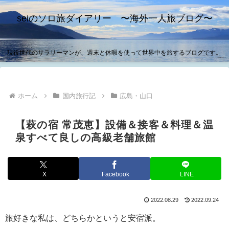
seiのソロ旅ダイアリー 〜海外一人旅ブログ〜
現役世代のサラリーマンが、週末と休暇を使って世界中を旅するブログです。
ホーム
国内旅行記
広島・山口
【萩の宿 常茂恵】設備＆接客＆料理＆温
泉すべて良しの高級老舗旅館
X
Facebook
LINE
2022.08.29
2022.09.24
旅好きな私は、どちらかというと安宿派。