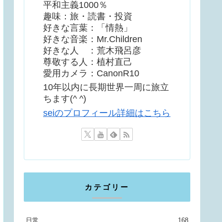
平和主義1000％
趣味：旅・読書・投資
好きな言葉：「情熱」
好きな音楽：Mr.Children
好きな人 ：荒木飛呂彦
尊敬する人：植村直己
愛用カメラ：CanonR10
10年以内に長期世界一周に旅立
ちます(^ ^)
seiのプロフィール詳細はこちら
カテゴリー
日常
168