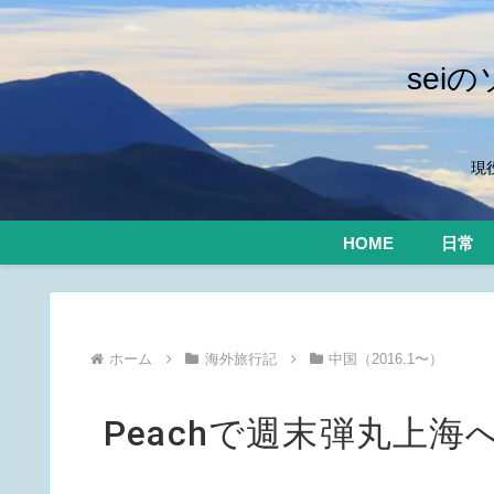
se
現
HOME
日常
ホーム
海外旅行記
中国（2016.1〜）
Peachで週末弾丸上海