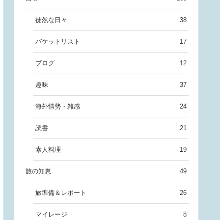
徒然な日々
38
バケットリスト
17
ブログ
12
趣味
37
海外情勢・雑感
24
読書
21
素人料理
19
旅の知恵
49
旅準備＆レポート
26
マイレージ
8