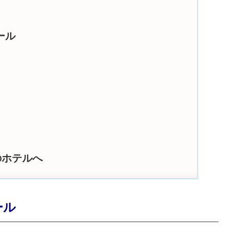
ール
のホテルへ
ール