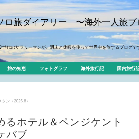
iのソロ旅ダイアリー 〜海外一人旅ブ
役世代のサラリーマンが、週末と休暇を使って世界中を旅するブログで
旅の知恵
フォトグラフ
海外旅行記
国内旅行
ン（2025.8）
めるホテル＆ペンジケント
ケバブ