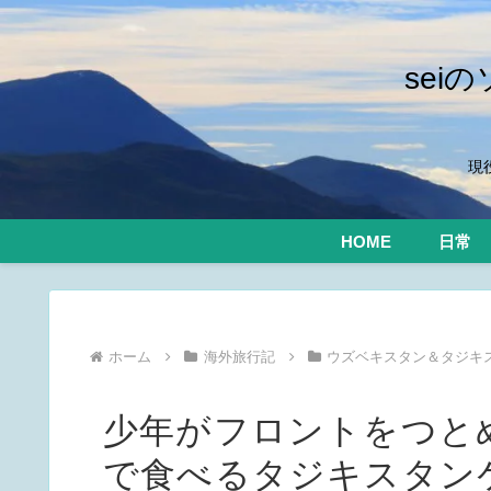
se
現
HOME
日常
ホーム
海外旅行記
ウズベキスタン＆タジキスタ
少年がフロントをつと
で食べるタジキスタン