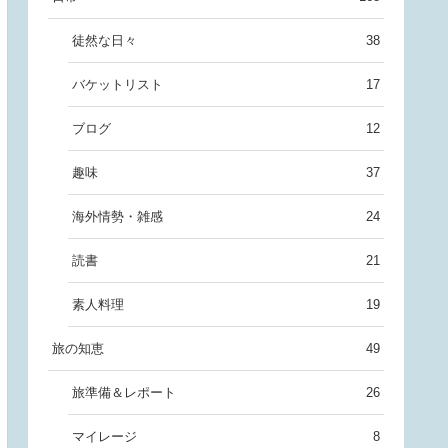
徒然な日々
38
バケットリスト
17
ブログ
12
趣味
37
海外情勢・雑感
24
読書
21
素人料理
19
旅の知恵
49
旅準備＆レポート
26
マイレージ
8