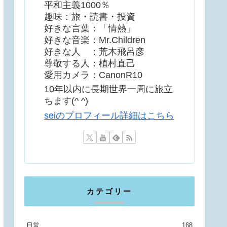
平和主義1000％
趣味：旅・読書・投資
好きな言葉：「情熱」
好きな音楽：Mr.Children
好きな人 ：荒木飛呂彦
尊敬する人：植村直己
愛用カメラ：CanonR10
10年以内に長期世界一周に旅立
ちます(^ ^)
seiのプロフィール詳細はこちら
カテゴリー
日常
168