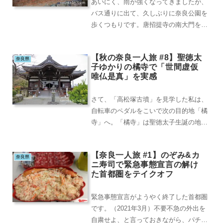
あいにく、雨が強くなってきましたが、
バス通りに出て、久しぶりに奈良公園を
歩くつもりです。唐招提寺の南大門を出
て東へ歩くと「しもごくらくばし」とい
う橋があり、それ...
【秋の奈良一人旅 #8】聖徳太
奈良県
子ゆかりの橘寺で「世間虚仮
唯仏是真」を実感
さて、「高松塚古墳」を見学した私は、
自転車のペダルをこいで次の目的地「橘
寺」へ。「橘寺」は聖徳太子生誕の地と
して有名ですが、その前にヘンな形をし
た石の前を通りま...
【奈良一人旅 #1】のぞみ&カ
奈良県
ニ寿司で緊急事態宣言の解け
た首都圏をテイクオフ
緊急事態宣言がようやく終了した首都圏
です。（2021年3月）不要不急の外出を
自粛せよ、と言っておきながら、パチン