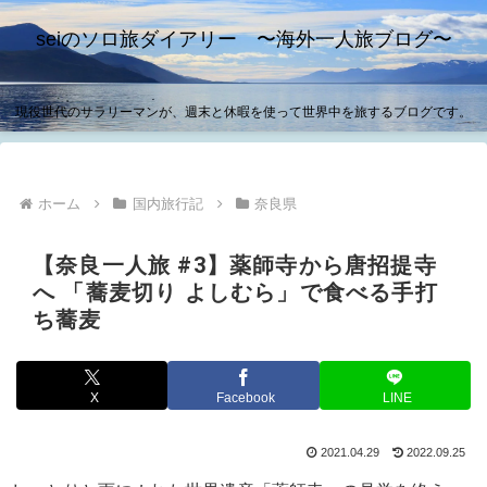
seiのソロ旅ダイアリー 〜海外一人旅ブログ〜
現役世代のサラリーマンが、週末と休暇を使って世界中を旅するブログです。
ホーム
国内旅行記
奈良県
【奈良一人旅 #3】薬師寺から唐招提寺
へ 「蕎麦切り よしむら」で食べる手打
ち蕎麦
X
Facebook
LINE
2021.04.29
2022.09.25