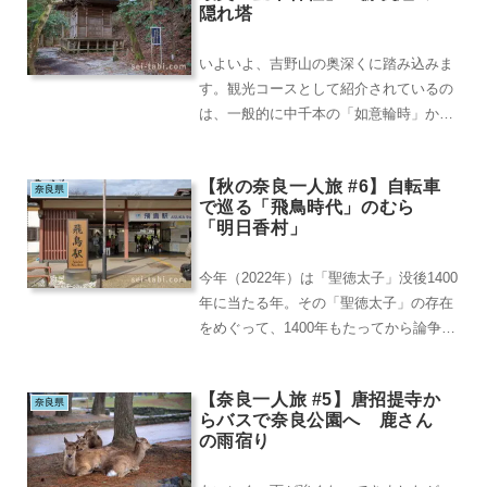
隠れ塔
いよいよ、吉野山の奥深くに踏み込みま
す。観光コースとして紹介されているの
は、一般的に中千本の「如意輪時」か
ら、上千本の「吉野水分神社」まで。私
の持参した「るるぶ...
【秋の奈良一人旅 #6】自転車
奈良県
で巡る「飛鳥時代」のむら
「明日香村」
今年（2022年）は「聖徳太子」没後1400
年に当たる年。その「聖徳太子」の存在
をめぐって、1400年もたってから論争が
起きようとは、当の本人も大いに驚いて
いる...
【奈良一人旅 #5】唐招提寺か
奈良県
らバスで奈良公園へ 鹿さん
の雨宿り