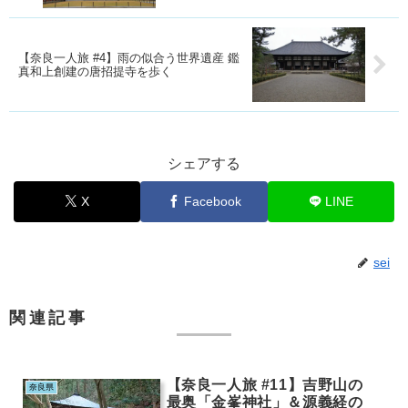
【奈良一人旅 #4】雨の似合う世界遺産 鑑
真和上創建の唐招提寺を歩く
シェアする
X
Facebook
LINE
sei
関連記事
【奈良一人旅 #11】吉野山の
奈良県
最奥「金峯神社」＆源義経の