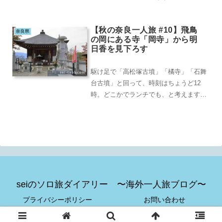
コ屋や映画館は営業？？していること
に、不要不急の...
【秋の奈良一人旅 #10】飛鳥
奈良県
の岡にある寺「岡寺」から明
日香を見下ろす
駆け足で「高松塚古墳」「橘寺」「石舞
台古墳」と回って、時刻はちょうど12
時。どこかでランチでも、と考えます
が、橿原神宮を14時ごろの電車には乗り
たいので、通しで...
seiのソロ旅ダイアリー 〜海外一人旅ブログ〜
プライバシーポリシー
お問い合わせ
© 2019-2026 seiのソロ旅ダイアリー 〜海外一人旅ブログ〜.