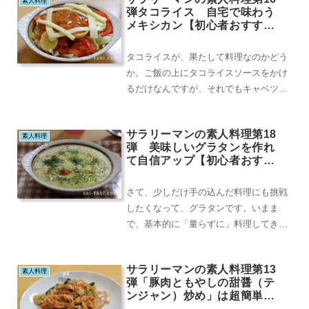
素人料理
弾タコライス 自宅で味わう
メキシカン【初心者おすすめ
料理】
タコライスが、果たして料理なのかどう
か。ご飯の上にタコライスソースをかけ
るだけなんですが、それでもキャベツを
刻んだり、トマトを切ったりとかあるの
で、いちおうレパ...
サラリーマンの素人料理第18
素人料理
弾 美味しいグラタンを作れ
て自信アップ【初心者おすす
め料理】
さて、少しだけ手の込んだ料理にも挑戦
したくなって、グラタンです。いまま
で、基本的に「量らずに」料理してきま
したが、さすがに「グラタン」は無理で
す。水と牛乳を、そ...
サラリーマンの素人料理第13
素人料理
弾「豚肉ともやしの甜醤（テ
ンジャン）炒め」は超簡単
【初心者おすすめ料理】