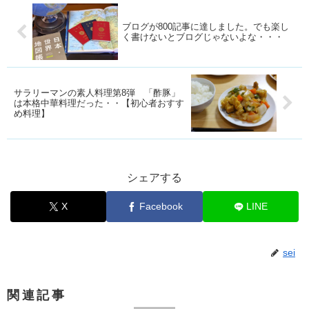
ブログが800記事に達しました。でも楽し
く書けないとブログじゃないよな・・・
サラリーマンの素人料理第8弾 「酢豚」
は本格中華料理だった・・【初心者おすす
め料理】
シェアする
X
Facebook
LINE
sei
関連記事