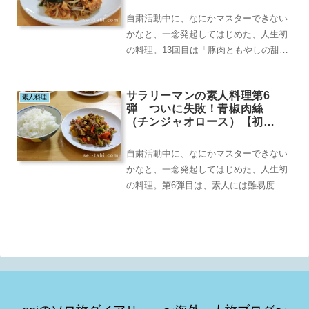
自粛活動中に、なにかマスターできない
かなと、一念発起してはじめた、人生初
の料理。13回目は「豚肉ともやしの甜醤
（テンジャン）炒め」。正直、甜醤（テ
ンジャン）と聞...
サラリーマンの素人料理第6
素人料理
弾 ついに失敗！青椒肉絲
（チンジャオロース）【初心
者おすすめ料理】
自粛活動中に、なにかマスターできない
かなと、一念発起してはじめた、人生初
の料理。第6弾目は、素人には難易度高
め、青椒肉絲（チンジャオロース）に挑
戦。そして、第6...