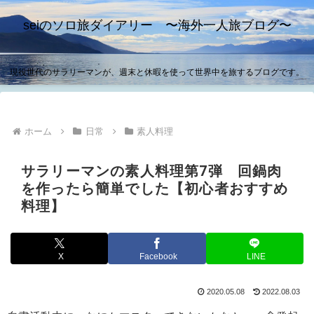
seiのソロ旅ダイアリー 〜海外一人旅ブログ〜
現役世代のサラリーマンが、週末と休暇を使って世界中を旅するブログです。
ホーム
日常
素人料理
サラリーマンの素人料理第7弾 回鍋肉
を作ったら簡単でした【初心者おすすめ
料理】
X
Facebook
LINE
2020.05.08
2022.08.03