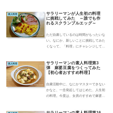
サラリーマンが人生初の料理
素人料理
に挑戦してみた ～誰でも作
れるスクランブルエッグ～
ただ自粛しているのは時間がもったいな
い。なにか、新しいことに挑戦してみた
くなって、「料理」にチャレンジしてみ
ました。大変恥ずかしい話ですが、この
歳になるまで、料...
サラリーマンの素人料理第3
素人料理
弾 麻婆豆腐をつくってみた
【初心者おすすめ料理】
自粛活動中に、なにかマスターできない
かなと、一念発起してはじめた、人生初
の料理。今度は、女房のすすめで麻婆豆
腐に挑戦です。まあ、麻婆豆腐は、麻婆
豆腐の素さえあれ...
サラリーマンの素人料理第16