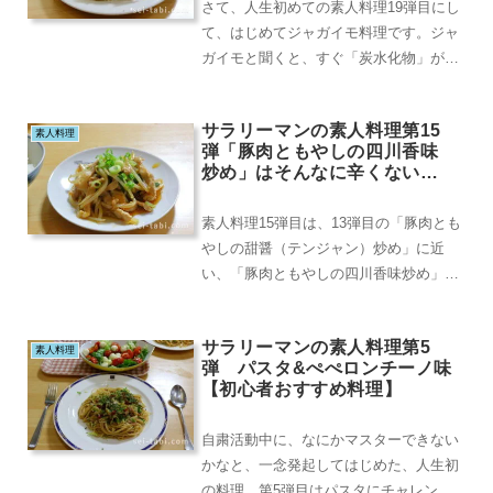
さて、人生初めての素人料理19弾目にし
て、はじめてジャガイモ料理です。ジャ
ガイモと聞くと、すぐ「炭水化物」が頭
に浮かびますが、それは健康志向に毒さ
れすぎ。こんな...
サラリーマンの素人料理第15
素人料理
弾「豚肉ともやしの四川香味
炒め」はそんなに辛くない？
【初心者おすすめ料理】
素人料理15弾目は、13弾目の「豚肉とも
やしの甜醤（テンジャン）炒め」に近
い、「豚肉ともやしの四川香味炒め」で
す。甜醤とは韓国風の甘味噌であったの
に対し、今回は...
サラリーマンの素人料理第5
素人料理
弾 パスタ&ぺぺロンチーノ味
【初心者おすすめ料理】
自粛活動中に、なにかマスターできない
かなと、一念発起してはじめた、人生初
の料理。第5弾目はパスタにチャレンジ