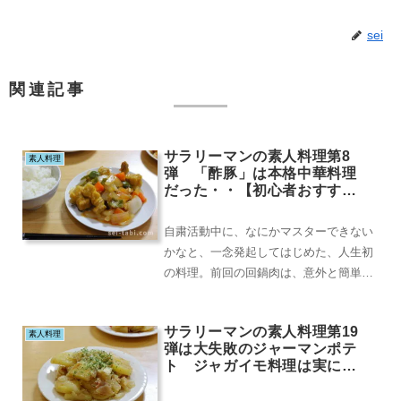
sei
関連記事
サラリーマンの素人料理第8
素人料理
弾 「酢豚」は本格中華料理
だった・・【初心者おすすめ
料理】
自粛活動中に、なにかマスターできない
かなと、一念発起してはじめた、人生初
の料理。前回の回鍋肉は、意外と簡単
で、そして素人でも美味しく仕上がる。
そこで、中華料理を...
サラリーマンの素人料理第19
素人料理
弾は大失敗のジャーマンポテ
ト ジャガイモ料理は実に難
しい【初心者おすすめ料理】