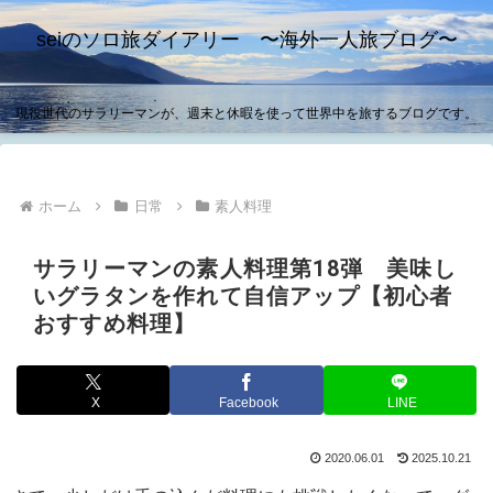
seiのソロ旅ダイアリー 〜海外一人旅ブログ〜
現役世代のサラリーマンが、週末と休暇を使って世界中を旅するブログです。
ホーム
日常
素人料理
サラリーマンの素人料理第18弾 美味し
いグラタンを作れて自信アップ【初心者
おすすめ料理】
X
Facebook
LINE
2020.06.01
2025.10.21