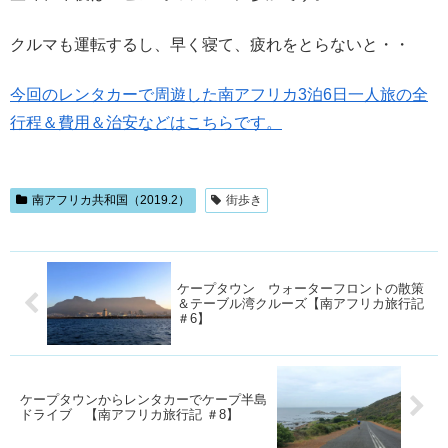
クルマも運転するし、早く寝て、疲れをとらないと・・
今回のレンタカーで周遊した南アフリカ3泊6日一人旅の全
行程＆費用＆治安などはこちらです。
南アフリカ共和国（2019.2）
街歩き
ケープタウン ウォーターフロントの散策
＆テーブル湾クルーズ【南アフリカ旅行記
＃6】
ケープタウンからレンタカーでケープ半島
ドライブ 【南アフリカ旅行記 ＃8】