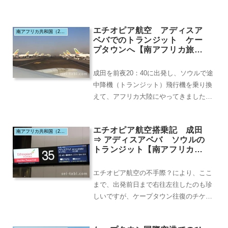
ん、私はANAマイルを貯めているので、
スターアライアン...
エチオピア航空 アディスア
南アフリカ共和国（2019.2）
ベバでのトランジット ケー
プタウンへ【南アフリカ旅行
記 ＃3】
成田を前夜20：40に出発し、ソウルで途
中降機（トランジット）飛行機を乗り換
えて、アフリカ大陸にやってきました。
その間、3度の機内食が出て、もうお腹
いっぱいです...
エチオピア航空搭乗記 成田
南アフリカ共和国（2019.2）
⇒ アディスアベバ ソウルの
トランジット【南アフリカ旅
行記 ＃1】
エチオピア航空の不手際？により、ここ
まで、出発前日まで右往左往したのも珍
しいですが、ケープタウン往復のチケッ
トをがっちり手に入れ、成田空港に向か
います。成田空港...