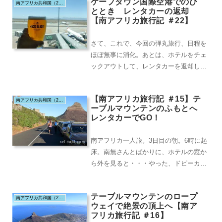
ケープタウン国際空港でのひ
南アフリカ共和国（2019.2）
ととき レンタカーの返却
【南アフリカ旅行記 ＃22】
さて、これで、今回の弾丸旅行、日程を
ほぼ無事に消化。あとは、ホテルをチェ
ックアウトして、レンタカーを返却し、
帰国の途につくだけです。最後にお世話
になった、オープ...
【南アフリカ旅行記 ＃15】テ
南アフリカ共和国（2019.2）
ーブルマウンテンのふもとへ
レンタカーでGO！
南アフリカ一人旅。3日目の朝。6時に起
床。南無さんとばかりに、ホテルの窓か
ら外を見ると・・・やった、ドピーカン
じゃないですか！旅の神様、ありがと
う！レンタカーで...
テーブルマウンテンのロープ
南アフリカ共和国（2019.2）
ウェイで絶景の頂上へ【南ア
フリカ旅行記 ＃16】