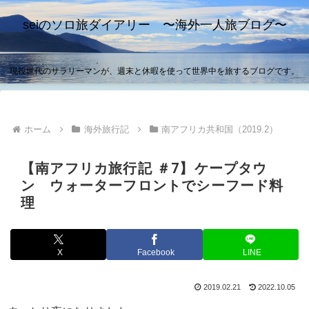
seiのソロ旅ダイアリー 〜海外一人旅ブログ〜
現役世代のサラリーマンが、週末と休暇を使って世界中を旅するブログです。
ホーム
海外旅行記
南アフリカ共和国（2019.2）
【南アフリカ旅行記 ＃7】ケープタウ
ン ウォーターフロントでシーフード料
理
X
Facebook
LINE
2019.02.21
2022.10.05