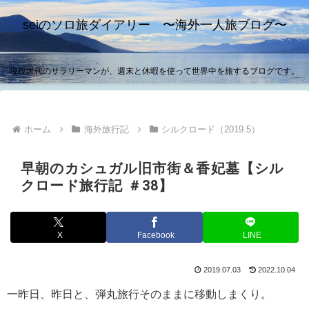
seiのソロ旅ダイアリー 〜海外一人旅ブログ〜
現役世代のサラリーマンが、週末と休暇を使って世界中を旅するブログです。
ホーム
海外旅行記
シルクロード（2019.5）
早朝のカシュガル旧市街＆香妃墓【シル
クロード旅行記 ＃38】
X
Facebook
LINE
2019.07.03
2022.10.04
一昨日、昨日と、弾丸旅行そのままに移動しまくり。