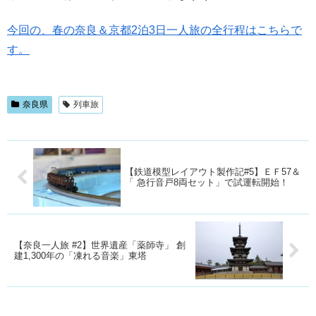
今回の、春の奈良＆京都2泊3日一人旅の全行程はこちらで
す。
奈良県
列車旅
【鉄道模型レイアウト製作記#5】ＥＦ57＆
「 急行音戸8両セット」で試運転開始！
【奈良一人旅 #2】世界遺産「薬師寺」 創
建1,300年の「凍れる音楽」東塔