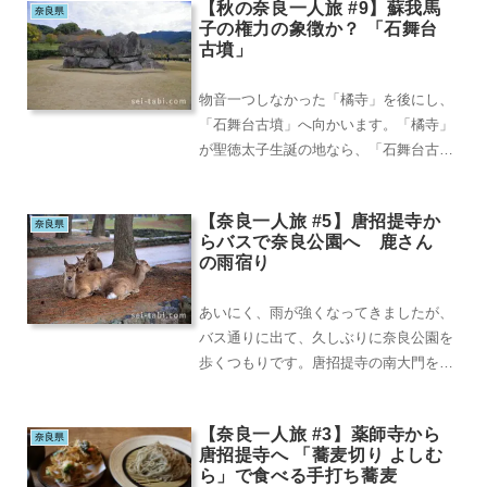
【秋の奈良一人旅 #9】蘇我馬
奈良県
子の権力の象徴か？ 「石舞台
古墳」
物音一つしなかった「橘寺」を後にし、
「石舞台古墳」へ向かいます。「橘寺」
が聖徳太子生誕の地なら、「石舞台古
墳」は蘇我馬子のお墓（とされてい
る）。まさに、日出るこ...
【奈良一人旅 #5】唐招提寺か
奈良県
らバスで奈良公園へ 鹿さん
の雨宿り
あいにく、雨が強くなってきましたが、
バス通りに出て、久しぶりに奈良公園を
歩くつもりです。唐招提寺の南大門を出
て東へ歩くと「しもごくらくばし」とい
う橋があり、それ...
【奈良一人旅 #3】薬師寺から
奈良県
唐招提寺へ 「蕎麦切り よしむ
ら」で食べる手打ち蕎麦