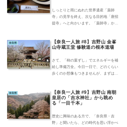
しっとりと雨にぬれた世界遺産「薬師
寺」の見学を終え、次なる目的地「唐招
提寺」へと向かいます。「薬師寺」から
「唐招提寺」へは、「歴史の道」を歩い
て徒歩10分ほどの...
【奈良一人旅 #8】吉野山 金峯
奈良県
山寺蔵王堂 修験道の根本道場
さて、「柿の葉ずし」でエネルギーを補
給し準備万全。今日一日で、どのくらい
歩くのか想像もつきませんが、まずは街
道を上り、国宝であり、世界遺産の中核
資産でもある金峯...
【奈良一人旅 #9】吉野山 南朝
奈良県
皇居の「吉水神社」から眺め
る「一目千本」
歴史に興味のある方で、「奈良県・吉
野」と聞いたら、どの時代を思い浮かべ