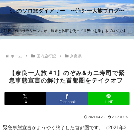
seiのソロ旅ダイアリー 〜海外一人旅ブログ〜
現役世代のサラリーマンが、週末と休暇を使って世界中を旅するブログです。
ホーム
国内旅行記
奈良県
【奈良一人旅 #1】のぞみ&カニ寿司で緊
急事態宣言の解けた首都圏をテイクオフ
X
Facebook
LINE
2021.04.26
2022.09.25
緊急事態宣言がようやく終了した首都圏です。（2021年3