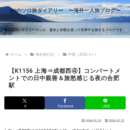
seiのソロ旅ダイアリー 〜海外一人旅ブログ〜
現役世代のサラリーマンが、週末と休暇を使って世界中を旅するブログです。
ホーム
海外旅行記
中国（2016.1〜）
【K1156 上海⇒成都西④】コンパートメ
ントでの日中親善＆旅愁感じる夜の合肥
駅
X
Facebook
LINE
2026.01.22
2026.02.22