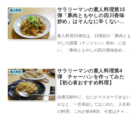
豆腐の素さえあれ...
サラリーマンの素人料理第15
素人料理
弾「豚肉ともやしの四川香味
炒め」はそんなに辛くない？
【初心者おすすめ料理】
素人料理15弾目は、13弾目の「豚肉とも
やしの甜醤（テンジャン）炒め」に近
い、「豚肉ともやしの四川香味炒め」で
す。甜醤とは韓国風の甘味噌であったの
に対し、今回は...
サラリーマンの素人料理第4
素人料理
弾 チャーハンを作ってみた
【初心者おすすめ料理】
自粛活動中に、なにかマスターできない
かなと、一念発起してはじめた、人生初
の料理。これが第4弾目、今度はチャー
ハン。第4弾なんて言ってますが、この4
回が人生初の料...