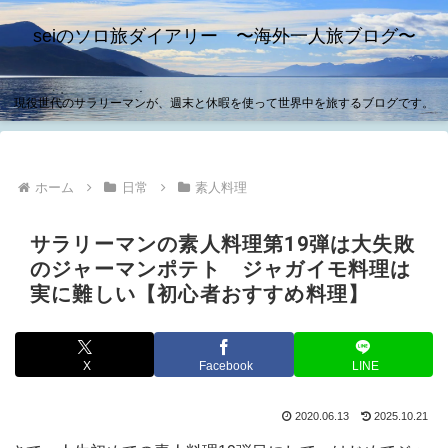
seiのソロ旅ダイアリー 〜海外一人旅ブログ〜
現役世代のサラリーマンが、週末と休暇を使って世界中を旅するブログです。
ホーム
日常
素人料理
サラリーマンの素人料理第19弾は大失敗
のジャーマンポテト ジャガイモ料理は
実に難しい【初心者おすすめ料理】
X
Facebook
LINE
2020.06.13
2025.10.21