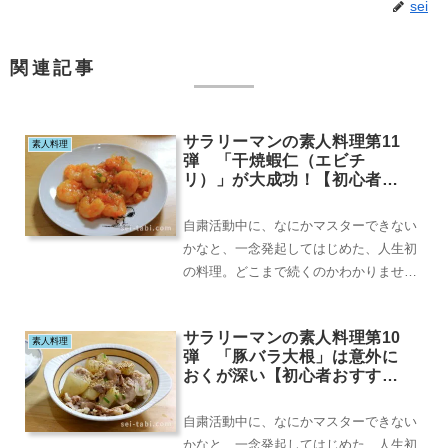
sei
関連記事
サラリーマンの素人料理第11
素人料理
弾 「干焼蝦仁（エビチ
リ）」が大成功！【初心者お
すすめ料理】
自粛活動中に、なにかマスターできない
かなと、一念発起してはじめた、人生初
の料理。どこまで続くのかわかりません
が、とりあえず11回目。最近は、旅にも
出れず、自宅で...
サラリーマンの素人料理第10
素人料理
弾 「豚バラ大根」は意外に
おくが深い【初心者おすすめ
料理】
自粛活動中に、なにかマスターできない
かなと、一念発起してはじめた、人生初