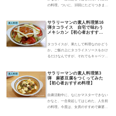
の料理。ついに、10回にたどりつきまし
た。ほんと恥ずかしい話なんですが、私
は生まれてこの...
サラリーマンの素人料理第16
素人料理
弾タコライス 自宅で味わう
メキシカン【初心者おすすめ
料理】
タコライスが、果たして料理なのかどう
か。ご飯の上にタコライスソースをかけ
るだけなんですが、それでもキャベツを
刻んだり、トマトを切ったりとかあるの
で、いちおうレパ...
サラリーマンの素人料理第3
素人料理
弾 麻婆豆腐をつくってみた
【初心者おすすめ料理】
自粛活動中に、なにかマスターできない
かなと、一念発起してはじめた、人生初
の料理。今度は、女房のすすめで麻婆豆
腐に挑戦です。まあ、麻婆豆腐は、麻婆