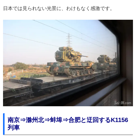
日本では見られない光景に、わけもなく感激です。
南京⇒滁州北⇒蚌埠⇒合肥と迂回するK1156
列車