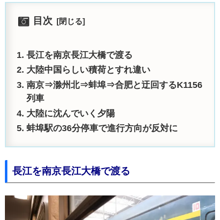
目次
長江を南京長江大橋で渡る
大陸中国らしい積荷とすれ違い
南京⇒滁州北⇒蚌埠⇒合肥と迂回するK1156
列車
大陸に沈んでいく夕陽
蚌埠駅の36分停車で進行方向が反対に
長江を南京長江大橋で渡る