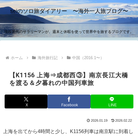
seiのソロ旅ダイアリー 〜海外一人旅ブログ〜
現役世代のサラリーマンが、週末と休暇を使って世界中を旅するブログです。
ホーム
海外旅行記
中国（2016.1〜）
【K1156 上海⇒成都西③】南京長江大橋
を渡る＆夕暮れの中国列車旅
X
Facebook
LINE
2026.01.19
2026.02.22
上海を出てから4時間と少し、K1156列車は南京駅に到着し