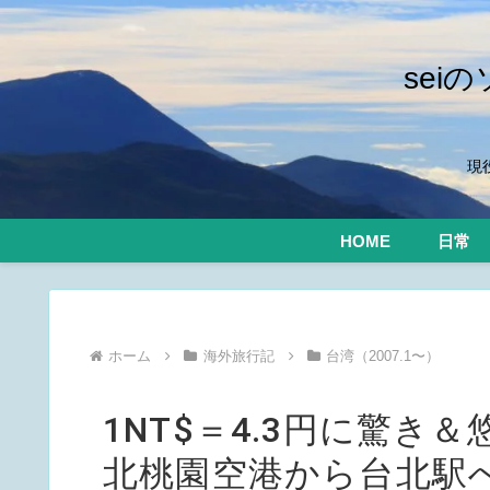
se
現
HOME
日常
ホーム
海外旅行記
台湾（2007.1〜）
1NT$＝4.3円に驚き＆
北桃園空港から台北駅へ【