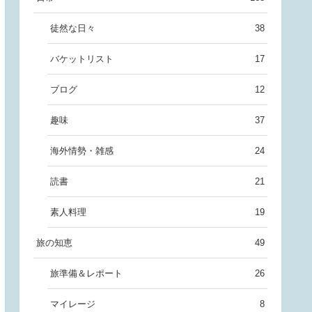
徒然な日々
38
バケットリスト
17
ブログ
12
趣味
37
海外情勢・雑感
24
読書
21
素人料理
19
旅の知恵
49
旅準備＆レポート
26
マイレージ
8