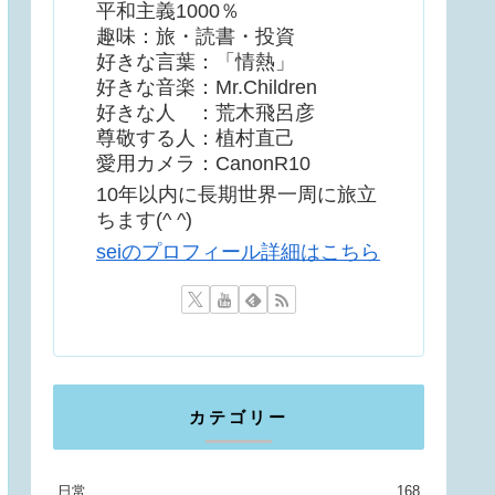
平和主義1000％
趣味：旅・読書・投資
好きな言葉：「情熱」
好きな音楽：Mr.Children
好きな人 ：荒木飛呂彦
尊敬する人：植村直己
愛用カメラ：CanonR10
10年以内に長期世界一周に旅立
ちます(^ ^)
seiのプロフィール詳細はこちら
カテゴリー
日常
168