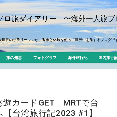
iのソロ旅ダイアリー 〜海外一人旅ブ
役世代のサラリーマンが、週末と休暇を使って世界中を旅するブログで
旅の知恵
フォトグラフ
海外旅行記
国内旅行
悠遊カードGET MRTで台
台湾旅行記2023 #1】