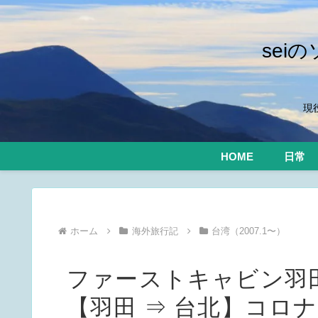
se
現
HOME
日常
ホーム
海外旅行記
台湾（2007.1〜）
ファーストキャビン羽田の
【羽田 ⇒ 台北】コロ