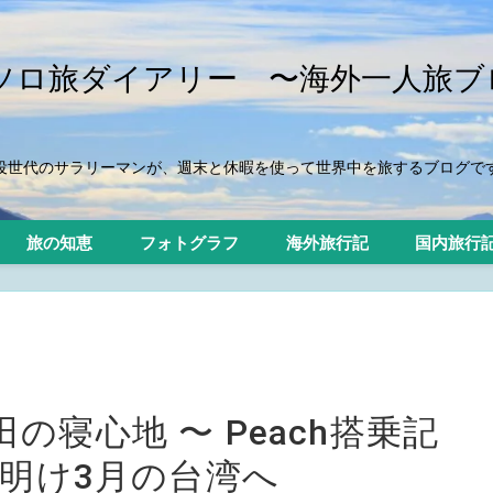
iのソロ旅ダイアリー 〜海外一人旅ブ
役世代のサラリーマンが、週末と休暇を使って世界中を旅するブログで
旅の知恵
フォトグラフ
海外旅行記
国内旅行
寝心地 〜 Peach搭乗記
ナ明け3月の台湾へ