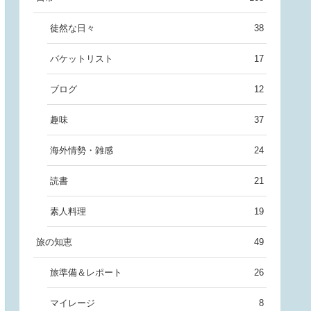
徒然な日々
38
バケットリスト
17
ブログ
12
趣味
37
海外情勢・雑感
24
読書
21
素人料理
19
旅の知恵
49
旅準備＆レポート
26
マイレージ
8