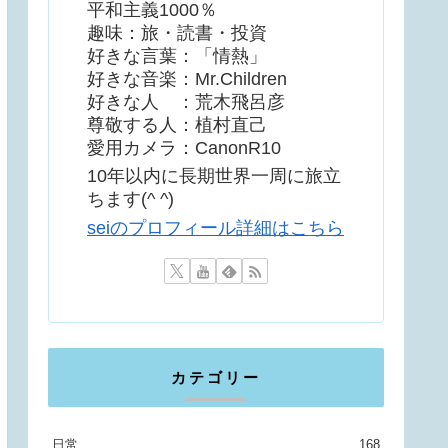
平和主義1000％
趣味：旅・読書・投資
好きな言葉：「情熱」
好きな音楽：Mr.Children
好きな人 ：荒木飛呂彦
尊敬する人：植村直己
愛用カメラ：CanonR10
10年以内に長期世界一周に旅立
ちます(^ ^)
seiのプロフィール詳細はこちら
カテゴリー
日常
168