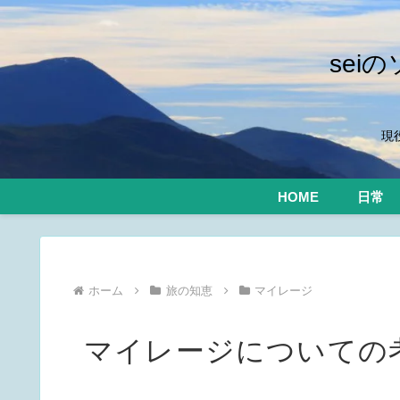
se
現
HOME
日常
ホーム
旅の知恵
マイレージ
マイレージについての