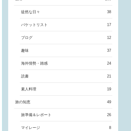
徒然な日々
38
バケットリスト
17
ブログ
12
趣味
37
海外情勢・雑感
24
読書
21
素人料理
19
旅の知恵
49
旅準備＆レポート
26
マイレージ
8