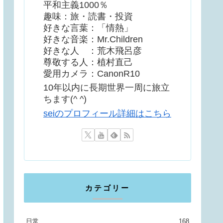
平和主義1000％
趣味：旅・読書・投資
好きな言葉：「情熱」
好きな音楽：Mr.Children
好きな人 ：荒木飛呂彦
尊敬する人：植村直己
愛用カメラ：CanonR10
10年以内に長期世界一周に旅立
ちます(^ ^)
seiのプロフィール詳細はこちら
カテゴリー
日常
168