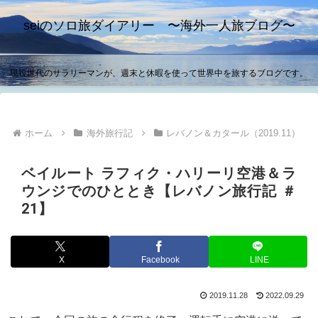
seiのソロ旅ダイアリー 〜海外一人旅ブログ〜
現役世代のサラリーマンが、週末と休暇を使って世界中を旅するブログです。
ホーム
海外旅行記
レバノン＆カタール（2019.11）
ベイルート ラフィク・ハリーリ空港＆ラ
ウンジでのひととき【レバノン旅行記 ＃
21】
X
Facebook
LINE
2019.11.28
2022.09.29