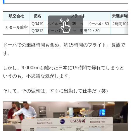
航空会社
便名
フライト
乗継ぎ時間
QR419
ベイルート0：35 ⇒ ドーハ4：50
2時間10分
カタール航空
QR812
ドーハ7：00 ⇒ 羽田22：30
スクロールできます
ドーハでの乗継時間も含め、約15時間のフライト。長旅で
す。
しかし、9,000kmも離れた日本に15時間で帰れてしまうと
いうのも、不思議な気がします。
そして、その翌朝は、すぐに出勤して仕事だ（笑）