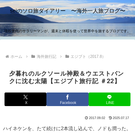
seiのソロ旅ダイアリー 〜海外一人旅ブログ〜
現役世代のサラリーマンが、週末と休暇を使って世界中を旅するブログです。
ホーム
海外旅行記
エジプト（2017.8）
夕暮れのルクソール神殿＆ウエストバン
クに沈む太陽【エジプト旅行記 ＃22】
X
Facebook
LINE
2017.09.02
2025.07.17
ハイネケンを、たて続けに2本流し込んで、ノドも潤った。