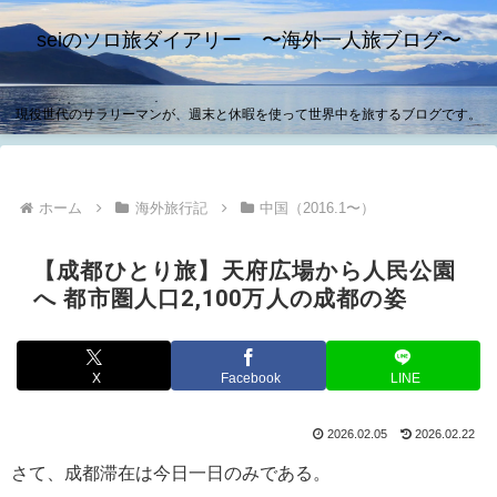
seiのソロ旅ダイアリー 〜海外一人旅ブログ〜
現役世代のサラリーマンが、週末と休暇を使って世界中を旅するブログです。
ホーム
海外旅行記
中国（2016.1〜）
【成都ひとり旅】天府広場から人民公園
へ 都市圏人口2,100万人の成都の姿
X
Facebook
LINE
2026.02.05
2026.02.22
さて、成都滞在は今日一日のみである。