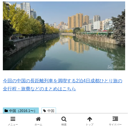
今回の中国の長距離列車を満喫する2泊4日成都ひとり旅の
全行程・旅費などのまとめはこちら
中国（2016.1〜）
中国
メニュー
ホーム
検索
トップ
サイドバー