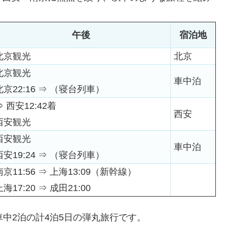
午後
宿泊地
北京観光
北京
北京観光
車中泊
北京22:16 ⇒ （寝台列車）
⇒ 西安12:42着
西安
西安観光
西安観光
車中泊
西安19:24 ⇒ （寝台列車）
南京11:56 ⇒ 上海13:09（新幹線）
上海17:20 ⇒ 成田21:00
中2泊の計4泊5日の弾丸旅行です。