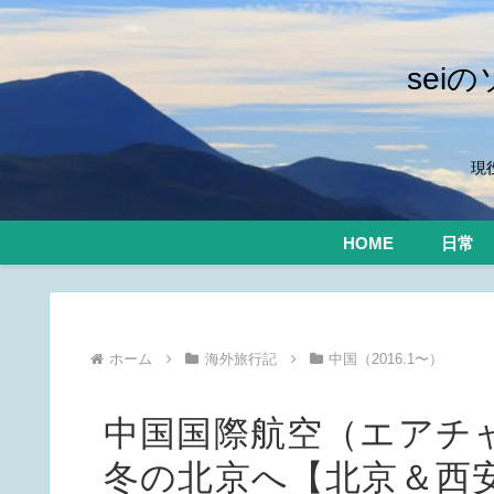
se
現
HOME
日常
ホーム
海外旅行記
中国（2016.1〜）
中国国際航空（エアチ
冬の北京へ【北京＆西安