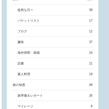
徒然な日々
38
バケットリスト
17
ブログ
12
趣味
37
海外情勢・雑感
24
読書
21
素人料理
19
旅の知恵
49
旅準備＆レポート
26
マイレージ
8