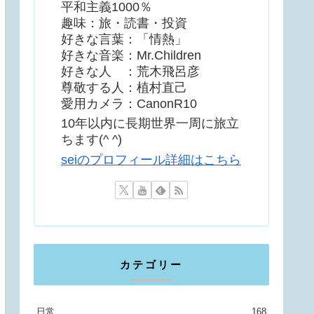
平和主義1000％
趣味：旅・読書・投資
好きな言葉：「情熱」
好きな音楽：Mr.Children
好きな人 ：荒木飛呂彦
尊敬する人：植村直己
愛用カメラ：CanonR10
10年以内に長期世界一周に旅立
ちます(^ ^)
seiのプロフィール詳細はこちら
カテゴリー
日常
168