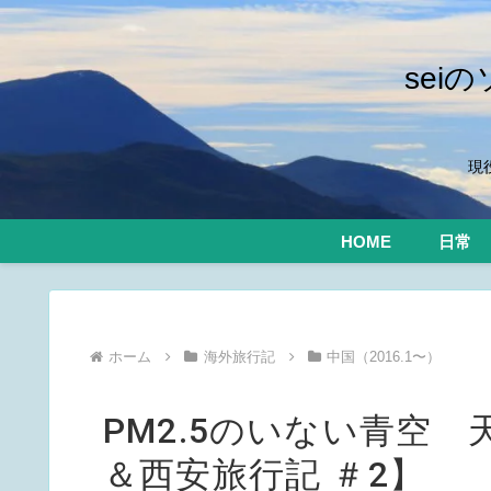
se
現
HOME
日常
ホーム
海外旅行記
中国（2016.1〜）
PM2.5のいない青空
＆西安旅行記 ＃2】