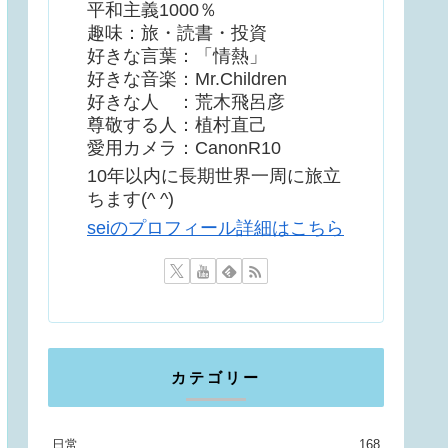
平和主義1000％
趣味：旅・読書・投資
好きな言葉：「情熱」
好きな音楽：Mr.Children
好きな人 ：荒木飛呂彦
尊敬する人：植村直己
愛用カメラ：CanonR10
10年以内に長期世界一周に旅立
ちます(^ ^)
seiのプロフィール詳細はこちら
カテゴリー
日常
168