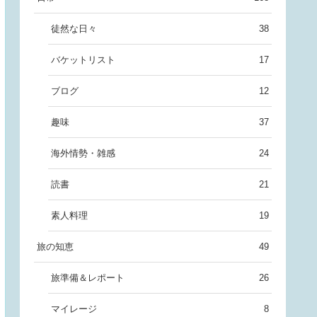
徒然な日々
38
バケットリスト
17
ブログ
12
趣味
37
海外情勢・雑感
24
読書
21
素人料理
19
旅の知恵
49
旅準備＆レポート
26
マイレージ
8