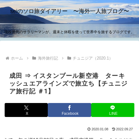
seiのソロ旅ダイアリー 〜海外一人旅ブログ〜
現役世代のサラリーマンが、週末と休暇を使って世界中を旅するブログです。
ホーム
海外旅行記
チュニジア（2020.1）
成田 ⇒ イスタンブール新空港 ターキ
ッシュエアラインズで旅立ち【チュニジ
ア旅行記 ＃1】
X
Facebook
LINE
2020.01.08
2022.09.27