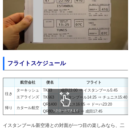
フライトスケジュール
航空会社
便名
フライト
ターキッシュ
TK53
成田23:00 ⇒ イスタンブール5:45
往き
エアラインズ
TK663
イスタンブール14:25 ⇒ チュニス15:40
QR1400
チュニス16:05 ⇒ ドーハ23:20
帰り
カタール航空
スクロールできます
QR806
ドーハ1:55 ⇒ 成田17:45
イスタンブール新空港との対面が一つ目の楽しみなら、二