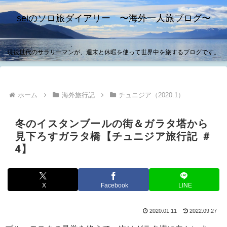
seiのソロ旅ダイアリー 〜海外一人旅ブログ〜
現役世代のサラリーマンが、週末と休暇を使って世界中を旅するブログです。
ホーム
海外旅行記
チュニジア（2020.1）
冬のイスタンブールの街＆ガラタ塔から
見下ろすガラタ橋【チュニジア旅行記 ＃
4】
X
Facebook
LINE
2020.01.11
2022.09.27