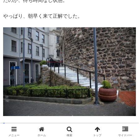
たのが、待ち時間なし状態。
やっぱり、朝早く来て正解でした。
ガラタ塔から眺める雨のイスタンブール
メニュー
ホーム
検索
トップ
サイドバー