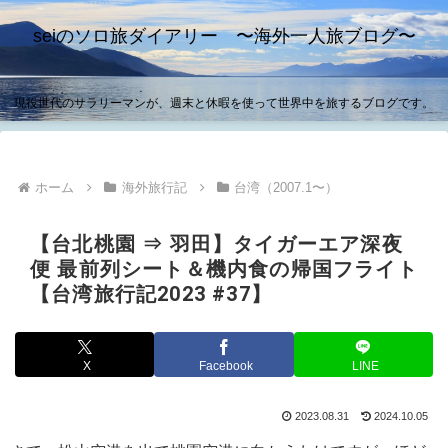
seiのソロ旅ダイアリー 〜海外一人旅ブログ〜
現役世代のサラリーマンが、週末と休暇を使って世界中を旅するブログです。
ホーム
海外旅行記
台湾（2007.1〜）
【台北桃園 ⇒ 羽田】タイガーエア深夜
便 最前列シート＆機内食の帰国フライト
【台湾旅行記2023 #37】
X
Facebook
LINE
2023.08.31
2024.10.05