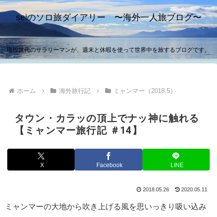
seiのソロ旅ダイアリー 〜海外一人旅ブログ〜
現役世代のサラリーマンが、週末と休暇を使って世界中を旅するブログです。
ホーム
海外旅行記
ミャンマー（2018.5）
タウン・カラッの頂上でナッ神に触れる
【ミャンマー旅行記 ＃14】
X
Facebook
LINE
2018.05.26
2020.05.11
ミャンマーの大地から吹き上げる風を思いっきり吸い込み