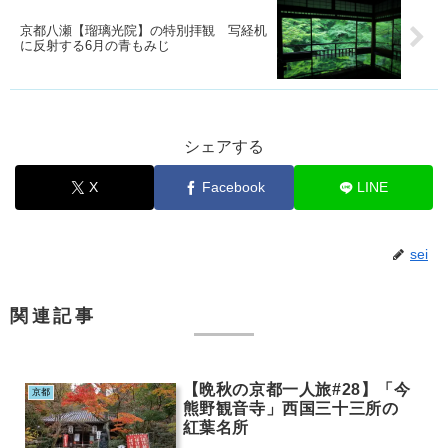
京都八瀬【瑠璃光院】の特別拝観 写経机
に反射する6月の青もみじ
シェアする
X
Facebook
LINE
sei
関連記事
【晩秋の京都一人旅#28】「今
京都
熊野観音寺」西国三十三所の
紅葉名所