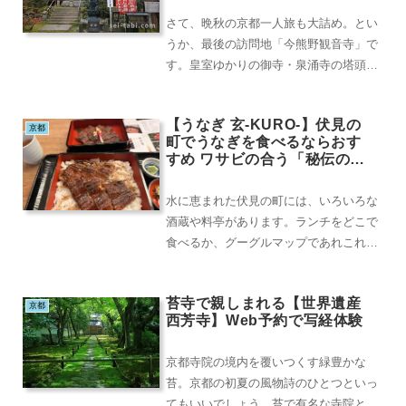
さて、晩秋の京都一人旅も大詰め。とい
うか、最後の訪問地「今熊野観音寺」で
す。皇室ゆかりの御寺・泉涌寺の塔頭な
ので、「雲龍院」拝観の帰り道、泉涌寺
の参道を下ってい...
【うなぎ 玄-KURO-】伏見の
京都
町でうなぎを食べるならおす
すめ ワサビの合う「秘伝のた
れ」
水に恵まれた伏見の町には、いろいろな
酒蔵や料亭があります。ランチをどこで
食べるか、グーグルマップであれこれと
楽しく検索。すると、伏見大手筋商店街
から300mほど...
苔寺で親しまれる【世界遺産
京都
西芳寺】Web予約で写経体験
京都寺院の境内を覆いつくす緑豊かな
苔。京都の初夏の風物詩のひとつといっ
てもいいでしょう。苔で有名な寺院とし