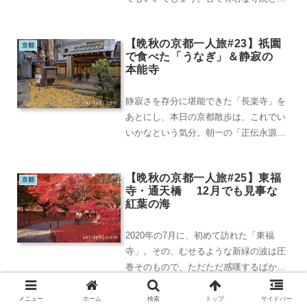
て、「祇王寺」や「三千院」などがあげ
られますが、まだ訪...
【晩秋の京都一人旅#23】祇園
京都
で食べた「うなぎ」＆静寂の
本能寺
静寂さを存分に堪能できた「長楽寺」を
あとにし、本日の京都散歩は、これでい
いかなという気分。朝一の「正伝永源
院」からはじめて6箇所の寺院を時間を
かけて散策し、あて...
【晩秋の京都一人旅#25】東福
京都
寺・通天橋 12月でも見事な
紅葉の海
2020年の7月に、初めて訪れた「東福
寺」。その、むせるような新緑の波は圧
巻そのもので、ただただ感嘆するばかり
でした。これです↓7月の東福寺の様子は
こちらこの新...
メニュー
ホーム
検索
トップ
サイドバー