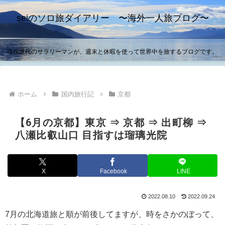
seiのソロ旅ダイアリー 〜海外一人旅ブログ〜
現役世代のサラリーマンが、週末と休暇を使って世界中を旅するブログです。
ホーム
国内旅行記
京都
【6月の京都】東京 ⇒ 京都 ⇒ 出町柳 ⇒
八瀬比叡山口 目指すは瑠璃光院
X
Facebook
LINE
2022.08.10
2022.09.24
7月の北海道旅と順が前後してますが、時をさかのぼって、