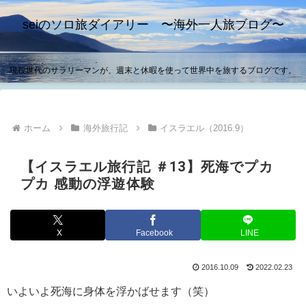
seiのソロ旅ダイアリー 〜海外一人旅ブログ〜
現役世代のサラリーマンが、週末と休暇を使って世界中を旅するブログです。
ホーム
海外旅行記
イスラエル（2016.9）
【イスラエル旅行記 ＃13】死海でプカ
プカ 感動の浮遊体験
X
Facebook
LINE
2016.10.09
2022.02.23
いよいよ死海に身体を浮かばせます（笑）