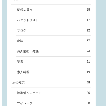
徒然な日々
38
バケットリスト
17
ブログ
12
趣味
37
海外情勢・雑感
24
読書
21
素人料理
19
旅の知恵
49
旅準備＆レポート
26
マイレージ
8