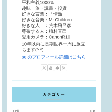
平和主義1000％
趣味：旅・読書・投資
好きな言葉：「情熱」
好きな音楽：Mr.Children
好きな人 ：荒木飛呂彦
尊敬する人：植村直己
愛用カメラ：CanonR10
10年以内に長期世界一周に旅立
ちます(^ ^)
seiのプロフィール詳細はこちら
カテゴリー
日常
168