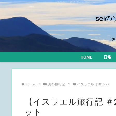
se
現
HOME
日常
ホーム
海外旅行記
イスラエル（2016.9）
【イスラエル旅行記 ＃
ット