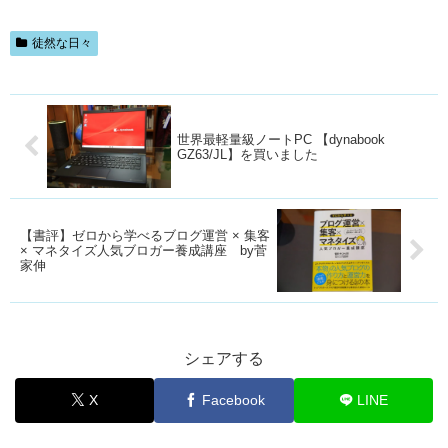
徒然な日々
世界最軽量級ノートPC 【dynabook
GZ63/JL】を買いました
【書評】ゼロから学べるブログ運営 × 集客
× マネタイズ人気ブロガー養成講座 by菅
家伸
シェアする
X
Facebook
LINE