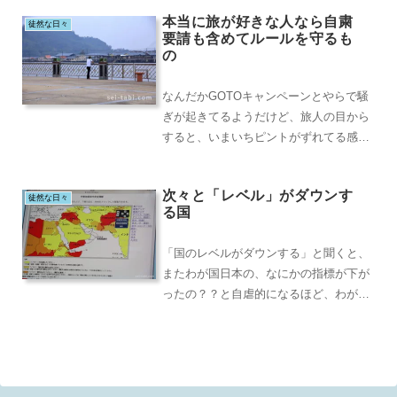
た。あれ...
本当に旅が好きな人なら自粛
徒然な日々
要請も含めてルールを守るも
の
なんだかGOTOキャンペーンとやらで騒
ぎが起きてるようだけど、旅人の目から
すると、いまいちピントがずれてる感は
否めない。本当の旅好きは、GOTOに関
係なく、行き...
次々と「レベル」がダウンす
徒然な日々
る国
「国のレベルがダウンする」と聞くと、
またわが国日本の、なにかの指標が下が
ったの？？と自虐的になるほど、わが国
の政治はひどいもんです。決めなくちゃ
いけないことが、...