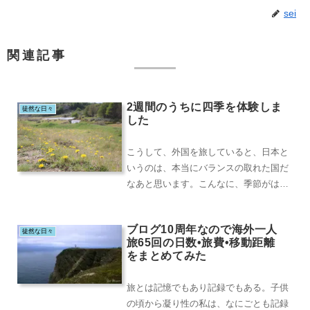
sei
関連記事
2週間のうちに四季を体験しま
徒然な日々
した
こうして、外国を旅していると、日本と
いうのは、本当にバランスの取れた国だ
なあと思います。こんなに、季節がはっ
きりと顔を出す国も、世界広しと言えど
も、そうはないで...
ブログ10周年なので海外一人
徒然な日々
旅65回の日数•旅費•移動距離
をまとめてみた
旅とは記憶でもあり記録でもある。子供
の頃から凝り性の私は、なにごとも記録