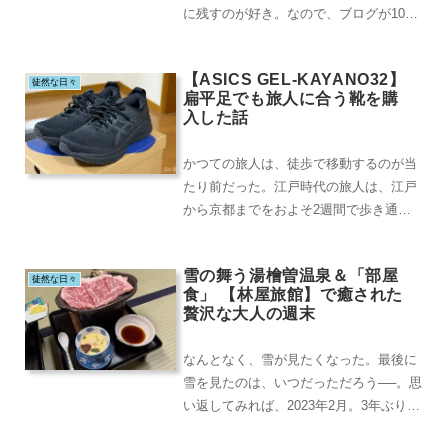
に残すのが好き。なので、ブログが10年
目を迎えた今、記録しておいた1回ごと
の旅の旅費など...
【ASICS GEL-KAYANO32】
徒然な日々
扁平足でも旅人に合う靴を購
入した話
かつての旅人は、徒歩で移動するのが当
たり前だった。江戸時代の旅人は、江戸
から京都までをおよそ2週間で歩き通し
たという。今の私に、それができるだろ
うか。時間的制約...
雪の舞う湯檜曽温泉＆「部屋
徒然な日々
食」 【林屋旅館】で癒された
贅沢な大人の週末
なんとなく、雪が見たくなった。最後に
雪を見たのは、いつだっただろう──。思
い返してみれば、2023年2月。3年ぶりに
開催された「札幌雪まつり」が最後だっ