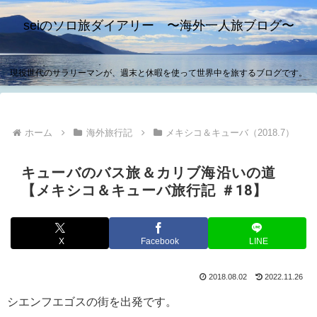
seiのソロ旅ダイアリー 〜海外一人旅ブログ〜
現役世代のサラリーマンが、週末と休暇を使って世界中を旅するブログです。
ホーム
海外旅行記
メキシコ＆キューバ（2018.7）
キューバのバス旅＆カリブ海沿いの道
【メキシコ＆キューバ旅行記 ＃18】
X
Facebook
LINE
2018.08.02
2022.11.26
シエンフエゴスの街を出発です。