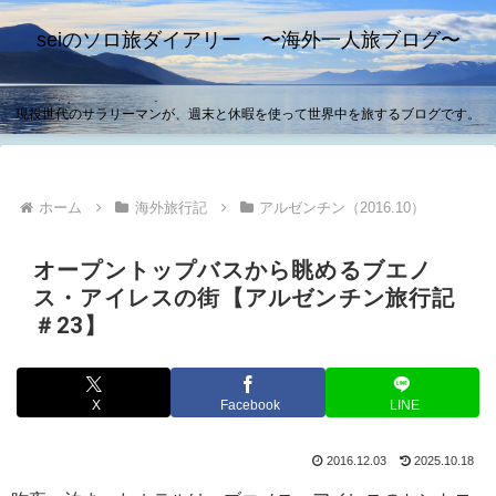
seiのソロ旅ダイアリー 〜海外一人旅ブログ〜
現役世代のサラリーマンが、週末と休暇を使って世界中を旅するブログです。
ホーム
海外旅行記
アルゼンチン（2016.10）
オープントップバスから眺めるブエノ
ス・アイレスの街【アルゼンチン旅行記
＃23】
X
Facebook
LINE
2016.12.03
2025.10.18