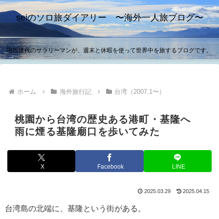
seiのソロ旅ダイアリー 〜海外一人旅ブログ〜
現役世代のサラリーマンが、週末と休暇を使って世界中を旅するブログです。
ホーム
海外旅行記
台湾（2007.1〜）
桃園から台湾の歴史ある港町・基隆へ
雨に煙る基隆廟口を歩いてみた
X
Facebook
LINE
2025.03.29
2025.04.15
台湾島の北端に、基隆という街がある。