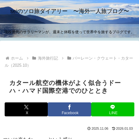
seiのソロ旅ダイアリー 〜海外一人旅ブログ〜
現役世代のサラリーマンが、週末と休暇を使って世界中を旅するブログです。
ホーム
海外旅行記
バーレーン・クウェート・カター
ル（2025.10）
カタール航空の機体がよく似合うドー
ハ・ハマド国際空港でのひととき
X
Facebook
LINE
2025.11.06
2026.01.03