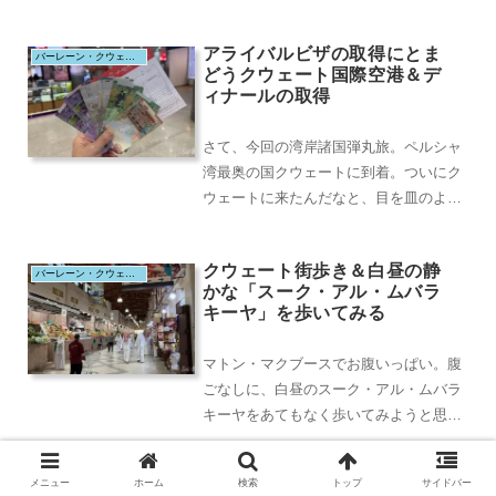
アライバルビザの取得にとま
バーレーン・クウェート・カタール（2025.10）
どうクウェート国際空港＆デ
ィナールの取得
さて、今回の湾岸諸国弾丸旅。ペルシャ
湾最奥の国クウェートに到着。ついにク
ウェートに来たんだなと、目を皿のよう
にして滑走路を眺めます。並んでいる尾
翼はジャジーラ航...
クウェート街歩き＆白昼の静
バーレーン・クウェート・カタール（2025.10）
かな「スーク・アル・ムバラ
キーヤ」を歩いてみる
マトン・マクブースでお腹いっぱい。腹
ごなしに、白昼のスーク・アル・ムバラ
キーヤをあてもなく歩いてみようと思
う。白昼の静かなスーク・アル・ムバラ
キーヤ本来なら夜に...
メニュー
ホーム
検索
トップ
サイドバー
インフィニティ・ルーフトッ
バーレーン・クウェート・カタール（2025.10）