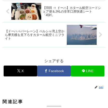
【羽田 ⇒ ドーハ】カタール航空コードシ
ェア便＆JALの非常口席快適シート
「45H」
【ドーハ⇒バーレーン】ペルシャ湾上空か
ら摩天楼を見下ろすカタール航空ミニフラ
イト
シェアする
X
Facebook
LINE
sei
関連記事