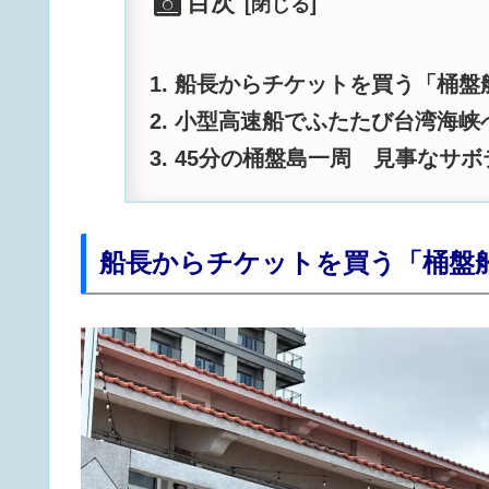
目次
船長からチケットを買う「桶盤
小型高速船でふたたび台湾海峡
45分の桶盤島一周 見事なサボ
船長からチケットを買う「桶盤