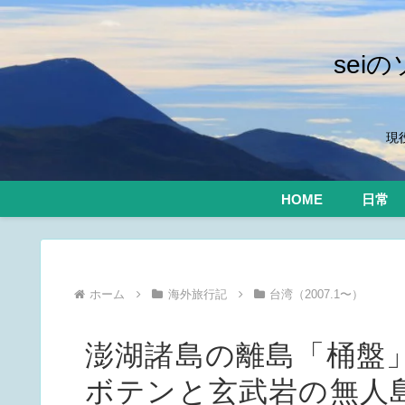
se
現
HOME
日常
ホーム
海外旅行記
台湾（2007.1〜）
澎湖諸島の離島「桶盤
ボテンと玄武岩の無人島