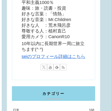
平和主義1000％
趣味：旅・読書・投資
好きな言葉：「情熱」
好きな音楽：Mr.Children
好きな人 ：荒木飛呂彦
尊敬する人：植村直己
愛用カメラ：CanonR10
10年以内に長期世界一周に旅立
ちます(^ ^)
seiのプロフィール詳細はこちら
カテゴリー
日常
168