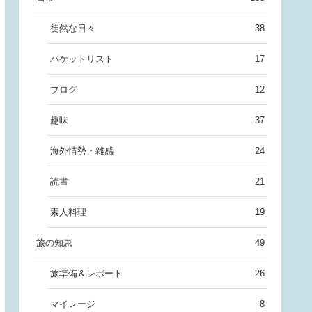
徒然な日々
38
バケットリスト
17
ブログ
12
趣味
37
海外情勢・雑感
24
読書
21
素人料理
19
旅の知恵
49
旅準備＆レポート
26
マイレージ
8