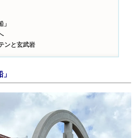
船」
へ
テンと玄武岩
船」