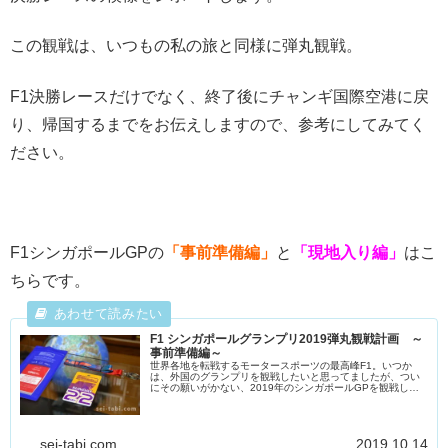
この観戦は、いつもの私の旅と同様に弾丸観戦。
F1決勝レースだけでなく、終了後にチャンギ国際空港に戻
り、帰国するまでをお伝えしますので、参考にしてみてく
ださい。
F1シンガポールGPの
「事前準備編」
と
「現地入り編」
はこ
ちらです。
F1 シンガポールグランプリ2019弾丸観戦計画 ～
事前準備編～
世界各地を転戦するモータースポーツの最高峰F1。いつか
は、外国のグランプリを観戦したいと思ってましたが、つい
にその願いがかない、2019年のシンガポールGPを観戦して
きましたので、レポートします。※本...
sei-tabi.com
2019.10.14