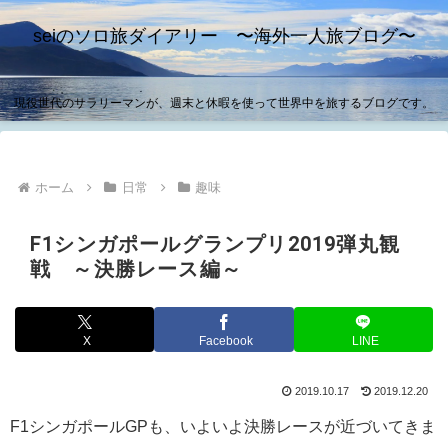
seiのソロ旅ダイアリー 〜海外一人旅ブログ〜
現役世代のサラリーマンが、週末と休暇を使って世界中を旅するブログです。
ホーム
日常
趣味
F1シンガポールグランプリ2019弾丸観
戦 ～決勝レース編～
X
Facebook
LINE
2019.10.17
2019.12.20
F1シンガポールGPも、いよいよ決勝レースが近づいてきま