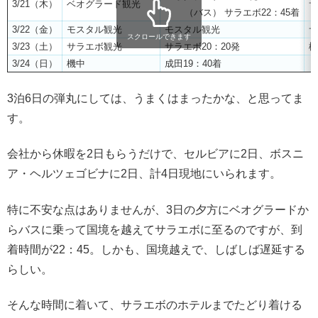
3/21（木）
ベオグラード観光
サ
（バス） サラエボ22：45着
3/22（金）
モスタル観光
モスタル観光
サ
スクロールできます
3/23（土）
サラエボ観光
サラエボ20：20発
機
3/24（日）
機中
成田19：40着
3泊6日の弾丸にしては、うまくはまったかな、と思ってま
す。
会社から休暇を2日もらうだけで、セルビアに2日、ボスニ
ア・ヘルツェゴビナに2日、計4日現地にいられます。
特に不安な点はありませんが、3日の夕方にベオグラードか
らバスに乗って国境を越えてサラエボに至るのですが、到
着時間が22：45。しかも、国境越えで、しばしば遅延する
らしい。
そんな時間に着いて、サラエボのホテルまでたどり着ける