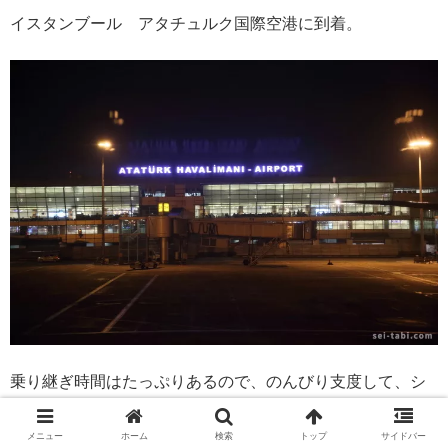
イスタンブール アタチュルク国際空港に到着。
乗り継ぎ時間はたっぷりあるので、のんびり支度して、シ
ンガリを歩きます。
メニュー
ホーム
検索
トップ
サイドバー