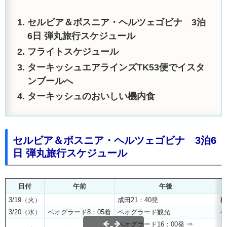
セルビア＆ボスニア・ヘルツェゴビナ 3泊
6日 弾丸旅行スケジュール
フライトスケジュール
ターキッシュエアラインズTK53便でイスタ
ンブールへ
ターキッシュのおいしい機内食
セルビア＆ボスニア・ヘルツェゴビナ 3泊6
日 弾丸旅行スケジュール
日付
午前
午後
3/19（火）
成田21：40発
機
3/20（水）
ベオグラード8：05着
ベオグラード観光
ベ
ベオグラード16：00発 ⇒