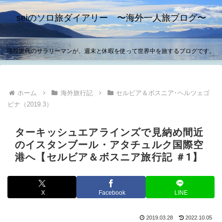
seiのソロ旅ダイアリー 〜海外一人旅ブログ〜
現役世代のサラリーマンが、週末と休暇を使って世界中を旅するブログです。
ホーム
海外旅行記
セルビア＆ボスニア･ヘルツェゴ
ビナ（2019.3）
ターキッシュエアラインズで見納め間近
のイスタンブール・アタチュルク国際空
港へ【セルビア＆ボスニア旅行記 ＃1】
X
Facebook
LINE
2019.03.28
2022.10.05