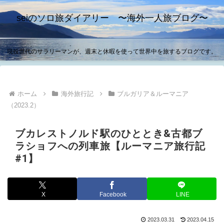
seiのソロ旅ダイアリー 〜海外一人旅ブログ〜
現役世代のサラリーマンが、週末と休暇を使って世界中を旅するブログです。
ホーム
海外旅行記
ブルガリア＆ルーマニア
（2023.2）
ブカレストノルド駅のひととき&古都ブ
ラショフへの列車旅【ルーマニア旅行記
#1】
X
Facebook
LINE
2023.03.31
2023.04.15