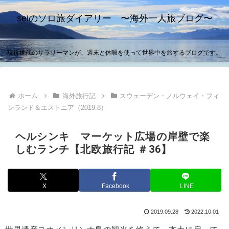
seiのソロ旅ダイアリー 〜海外一人旅ブログ〜
現役世代のサラリーマンが、週末と休暇を使って世界中を旅するブログです。
ホーム
海外旅行記
スウェーデン・ノルウェイ・フィ
ンランド＆エストニア（2019.8）
ヘルシンキ マーケット広場の岸壁で楽
しむランチ【北欧旅行記 ＃36】
X
Facebook
LINE
2019.09.28
2022.10.01