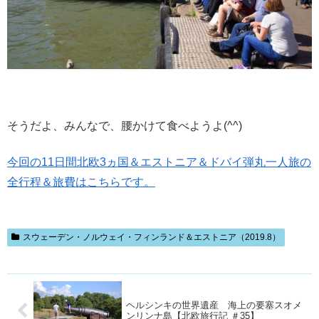
そうだよ、みんなで、腰かけて食べようよ(^^)
今回の11日間北欧3ヵ国＆エストニア＆ドバイ弾丸一人旅の
全行程＆旅費はこちらです。
スウェーデン・ノルウェイ・フィンランド＆エストニア（2019.8）
ヘルシンキの世界遺産 海上の要塞スオメ
ンリンナ島【北欧旅行記 ＃35】