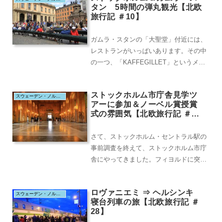
タン 5時間の弾丸観光【北欧
旅行記 ＃10】
ガムラ・スタンの「大聖堂」付近には、
レストランがいっぱいあります。その中
の一つ、「KAFFEGILLET」というメニ
ューに日本語が併記されているレストラ
ンに入り...
ストックホルム市庁舎見学ツ
スウェーデン・ノルウェイ・フィンランド＆エストニア（2019.8）
アーに参加＆ノーベル賞授賞
式の雰囲気【北欧旅行記 ＃
8】
さて、ストックホルム・セントラル駅の
事前調査を終えて、ストックホルム市庁
舎にやってきました。フィヨルドに突き
出した敷地が、いかにも北欧らしい。ス
トックホルム市庁...
ロヴァニエミ ⇒ ヘルシンキ
スウェーデン・ノルウェイ・フィンランド＆エストニア（2019.8）
寝台列車の旅【北欧旅行記 ＃
28】