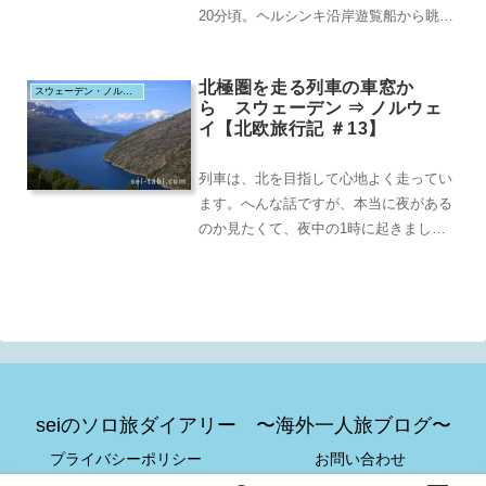
20分頃。ヘルシンキ沿岸遊覧船から眺め
るヘルシンキぷらぷらとマーケット広場
のほうに、散...
北極圏を走る列車の車窓か
スウェーデン・ノルウェイ・フィンランド＆エストニア（2019.8）
ら スウェーデン ⇒ ノルウェ
イ【北欧旅行記 ＃13】
列車は、北を目指して心地よく走ってい
ます。へんな話ですが、本当に夜がある
のか見たくて、夜中の1時に起きまし
た。というのも、北欧に来てから、まだ
暗い夜を見てないか...
seiのソロ旅ダイアリー 〜海外一人旅ブログ〜
プライバシーポリシー
お問い合わせ