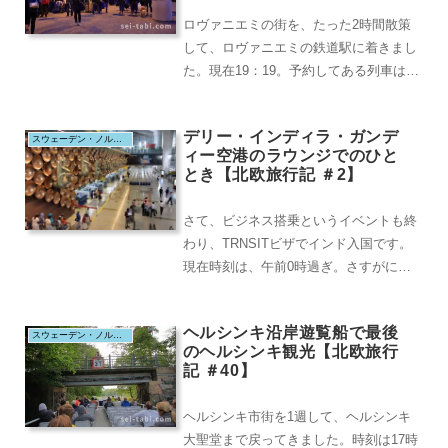
ロヴァニエミの街を、たった2時間散策
して、ロヴァニエミの鉄道駅に着きまし
た。現在19：19。予約してある列車は、
21:15発のヘルシンキ行き。今は、どん
なもので...
デリー・インディラ・ガンデ
スウェーデン・ノルウェイ・フィンランド＆エストニア（2019.8）
ィー空港のラウンジでのひと
とき【北欧旅行記 ＃2】
さて、ビジネス搭乗というイベントも終
わり、TRNSITビザでインド入国です。
現在時刻は、午前0時過ぎ。さすがに眠
いですが、ANAのフルフラットシート
で、眠ってお...
ヘルシンキ沿岸遊覧船で最後
スウェーデン・ノルウェイ・フィンランド＆エストニア（2019.8）
のヘルシンキ観光【北欧旅行
記 ＃40】
ヘルシンキ市街を1週して、ヘルシンキ
大聖堂まで戻ってきました。時刻は17時