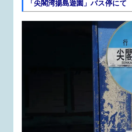
「尖閣湾揚島遊園」バス停にて