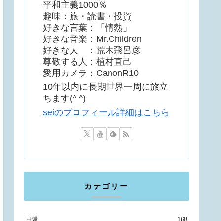
平和主義1000％
趣味：旅・読書・投資
好きな言葉：「情熱」
好きな音楽：Mr.Children
好きな人 ：荒木飛呂彦
尊敬する人：植村直己
愛用カメラ：CanonR10
10年以内に長期世界一周に旅立
ちます(^ ^)
seiのプロフィール詳細はこちら
カテゴリー
日常
168