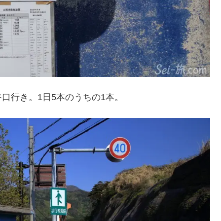
口行き。1日5本のうちの1本。