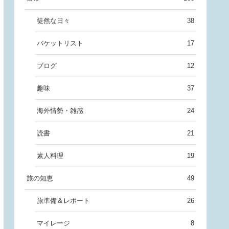
徒然な日々
38
バケットリスト
17
ブログ
12
趣味
37
海外情勢・雑感
24
読書
21
素人料理
19
旅の知恵
49
旅準備＆レポート
26
マイレージ
8