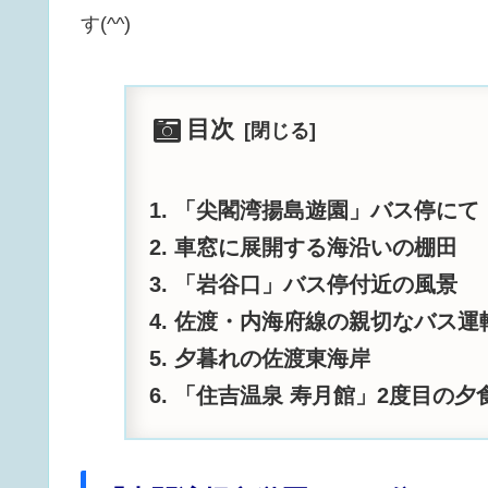
す(^^)
目次
「尖閣湾揚島遊園」バス停にて
車窓に展開する海沿いの棚田
「岩谷口」バス停付近の風景
佐渡・内海府線の親切なバス運
夕暮れの佐渡東海岸
「住吉温泉 寿月館」2度目の夕