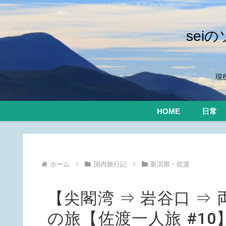
se
現
HOME
日常
ホーム
国内旅行記
新潟県・佐渡
【尖閣湾 ⇒ 岩谷口 ⇒
の旅【佐渡一人旅 #10