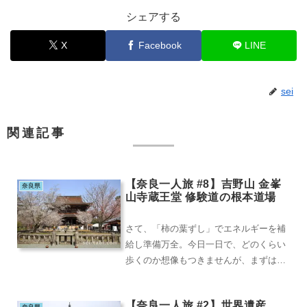
シェアする
X
Facebook
LINE
sei
関連記事
【奈良一人旅 #8】吉野山 金峯
奈良県
山寺蔵王堂 修験道の根本道場
さて、「柿の葉ずし」でエネルギーを補
給し準備万全。今日一日で、どのくらい
歩くのか想像もつきませんが、まずは街
道を上り、国宝であり、世界遺産の中核
資産でもある金峯...
【奈良一人旅 #2】世界遺産