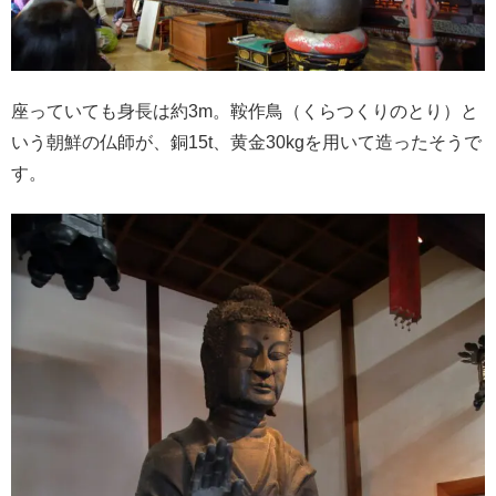
座っていても身長は約3m。鞍作鳥（くらつくりのとり）と
いう朝鮮の仏師が、銅15t、黄金30kgを用いて造ったそうで
す。