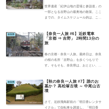
世界遺産「紀伊山地の霊場と参詣道」の
一部となる吉野山の最奥地の散策。ここ
までの、タイムスケジュール的は、こん
な感じです。最終のロープウェイが17時
なので、まさに...
【奈良一人旅 #6】近鉄電車
奈良県
「京都 ⇒ 吉野」 2時間13分の
旅
春の京都・奈良一人旅。最終日は、奈良
の桜の名所「吉野山」を歩くつもりで
す。そもそも、奈良県は、おととい、何
年かぶりに訪れたという不案内な土地。
これから赴く「吉野...
【秋の奈良一人旅 #7】誰のお
奈良県
墓か？ 高松塚古墳 ～ 中尾山古
墳
さて、近鉄飛鳥駅前の「明日香レンタサ
イクル」で自転車を調達し、「明日香