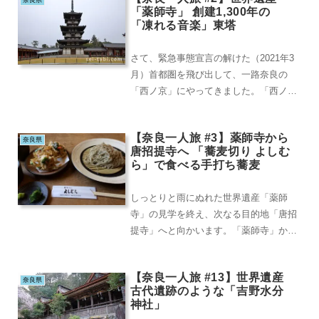
奈良県
「薬師寺」 創建1,300年の
「凍れる音楽」東塔
さて、緊急事態宣言の解けた（2021年3
月）首都圏を飛び出して、一路奈良の
「西ノ京」にやってきました。「西ノ
京」にきたのは、薬師寺と唐招提寺とい
う、奈良県の世界...
【奈良一人旅 #3】薬師寺から
奈良県
唐招提寺へ 「蕎麦切り よしむ
ら」で食べる手打ち蕎麦
しっとりと雨にぬれた世界遺産「薬師
寺」の見学を終え、次なる目的地「唐招
提寺」へと向かいます。「薬師寺」から
「唐招提寺」へは、「歴史の道」を歩い
て徒歩10分ほどの...
【奈良一人旅 #13】世界遺産
奈良県
古代遺跡のような「吉野水分
神社」