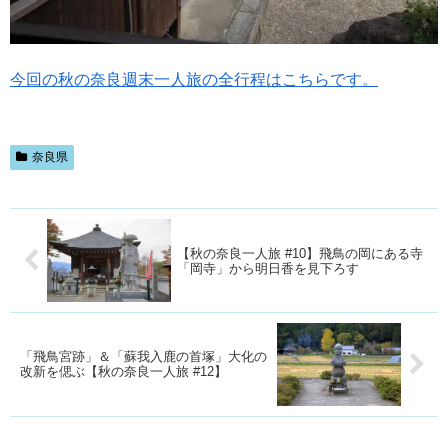
今回の秋の奈良週末一人旅の全行程はこちらです。
奈良県
【秋の奈良一人旅 #10】飛鳥の岡にある寺
「岡寺」から明日香を見下ろす
「飛鳥宮跡」＆「蘇我入鹿の首塚」大化の
改新を偲ぶ【秋の奈良一人旅 #12】