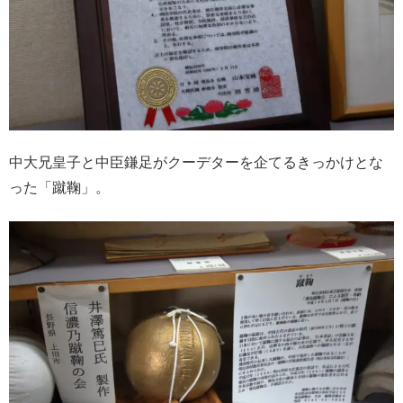
中大兄皇子と中臣鎌足がクーデターを企てるきっかけとな
った「蹴鞠」。