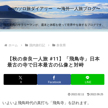
seiのソロ旅ダイアリー 〜海外一人旅ブログ〜
現役世代のサラリーマンが、週末と休暇を使って世界中を旅するブログです。
ホーム
国内旅行記
奈良県
【秋の奈良一人旅 #11】「飛鳥寺」日本
最古の寺で日本最古の仏像と対峙
X
Facebook
LINE
2022.02.11
2022.09.25
いよいよ飛鳥時代の真打ち「飛鳥寺」を訪れます。