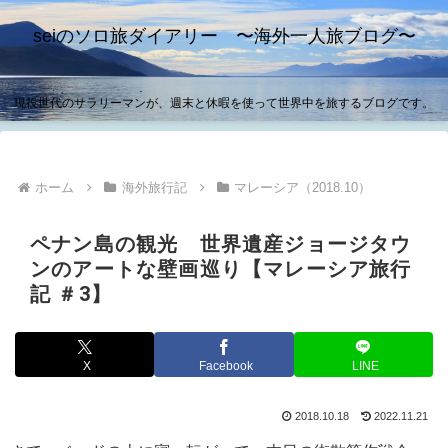
seiのソロ旅ダイアリー 〜海外一人旅ブログ〜
現役世代のサラリーマンが、週末と休暇を使って世界中を旅するブログです。
ホーム
海外旅行記
マレーシア（2018.10）
ペナン島の観光 世界遺産ジョージタウ
ンのアートな壁画巡り【マレーシア旅行
記 ＃3】
X
Facebook
LINE
2018.10.18
2022.11.21