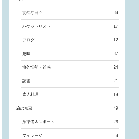
徒然な日々
38
バケットリスト
17
ブログ
12
趣味
37
海外情勢・雑感
24
読書
21
素人料理
19
旅の知恵
49
旅準備＆レポート
26
マイレージ
8