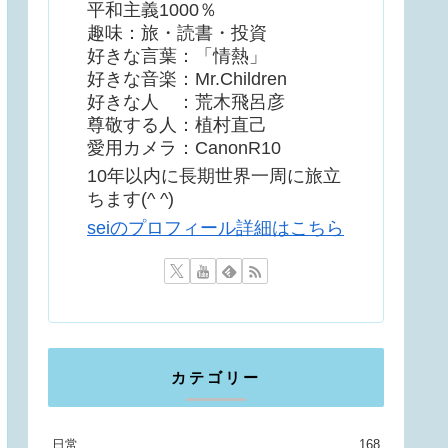
平和主義1000％
趣味：旅・読書・投資
好きな言葉：「情熱」
好きな音楽：Mr.Children
好きな人 ：荒木飛呂彦
尊敬する人：植村直己
愛用カメラ：CanonR10
10年以内に長期世界一周に旅立
ちます(^ ^)
seiのプロフィール詳細はこちら
カテゴリー
日常
168