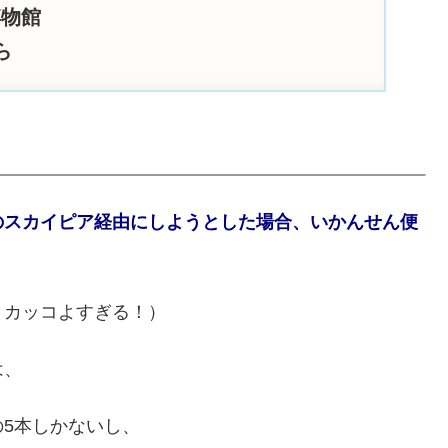
博物館
ら
のスカイピア経由にしようとした場合、いかんせん便
・カッコよすぎる！）
は、
5 の5本しかないし、