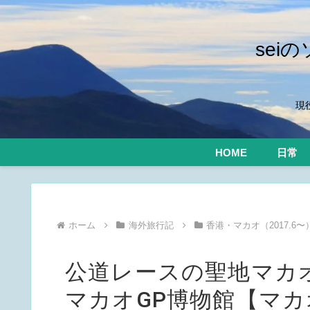
se
現
HOME
日常
ホーム
海外旅行記
香港・マカオ（2017.6〜
公道レースの聖地マカ
マカオGP博物館【マカ