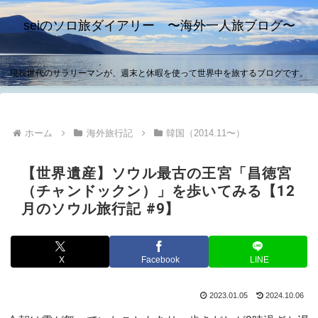
seiのソロ旅ダイアリー 〜海外一人旅ブログ〜
現役世代のサラリーマンが、週末と休暇を使って世界中を旅するブログです。
ホーム
海外旅行記
韓国（2014.11〜）
【世界遺産】ソウル最古の王宮「昌徳宮
（チャンドックン）」を歩いてみる【12
月のソウル旅行記 #9】
X
Facebook
LINE
2023.01.05
2024.10.06