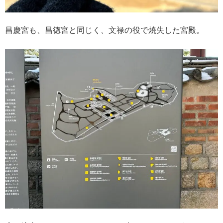
昌慶宮も、昌徳宮と同じく、文禄の役で焼失した宮殿。