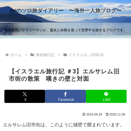
seiのソロ旅ダイアリー 〜海外一人旅ブログ〜
現役世代のサラリーマンが、週末と休暇を使って世界中を旅するブログです。
ホーム
海外旅行記
イスラエル（2016.9）
【イスラエル旅行記 ＃3】エルサレム旧
市街の散策 嘆きの壁と対面
X
Facebook
LINE
2016.09.29
2020.11.08
エルサレム旧市街は、このように城壁で囲まれています。